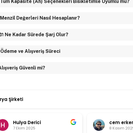
 Tüm Kapasite (Ah) Seçenekleri Bisikletimle Uyumlu mu?
 Menzil Değerleri Nasıl Hesaplanır?
🔌 Ne Kadar Sürede Şarj Olur?
 Ödeme ve Alışveriş Süreci
 Alışveriş Güvenli mi?