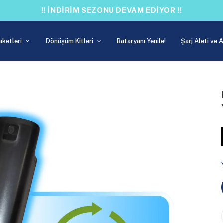
!! İNDİRİM SEZONU DEVAM EDİYOR !!
aketleri
Dönüşüm Kitleri
Bataryanı Yenile!
Şarj Aleti ve 