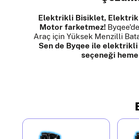
Elektrikli Bisiklet, Elektrik
Motor farketmez!
Byqee'de
Araç için Yüksek Menzilli Ba
Sen de Byqee ile elektrikli
seçeneği hemen
kendi