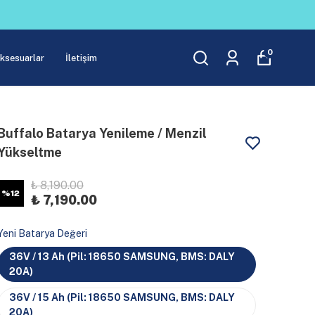
0
Aksesuarlar
İletişim
Buffalo Batarya Yenileme / Menzil
Yükseltme
₺ 8,190.00
%
12
₺ 7,190.00
Yeni Batarya Değeri
36V / 13 Ah (Pil: 18650 SAMSUNG, BMS: DALY
20A)
36V / 15 Ah (Pil: 18650 SAMSUNG, BMS: DALY
20A)