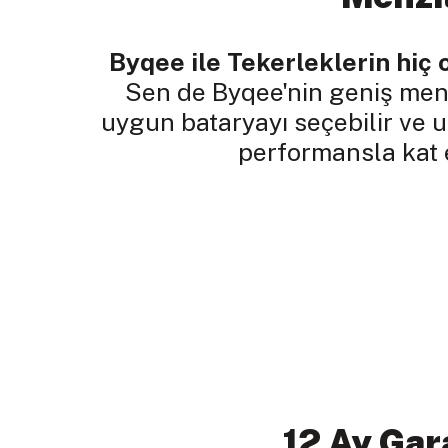
Byqee ile Tekerleklerin hiç 
Sen de Byqee'nin geniş menz
uygun bataryayı seçebilir ve 
performansla kat e
12 Ay Gar