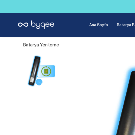
Ana Sayfa
Batarya P
Batarya Yenileme