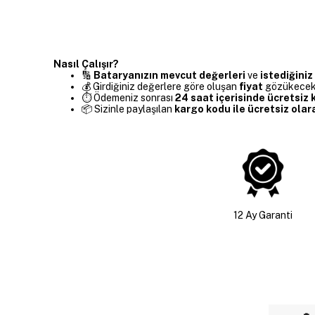
Nasıl Çalışır?
🔢
Bataryanızın mevcut değerleri
ve
istediğiniz
💰 Girdiğiniz değerlere göre oluşan
fiyat
gözükecekti
⏱️ Ödemeniz sonrası
24 saat içerisinde ücretsi
📦 Sizinle paylaşılan
kargo kodu ile ücretsiz olar
12 Ay Garanti