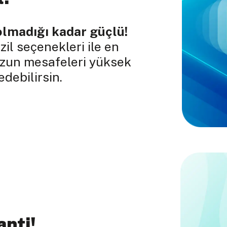
olmadığı kadar güçlü!
il seçenekleri ile en
uzun mesafeleri yüksek
debilirsin.
anti!