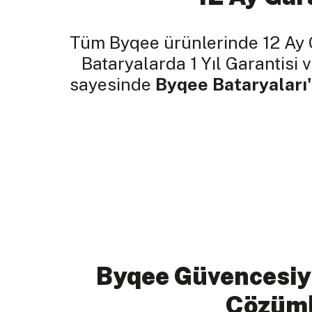
Tüm Byqee ürünlerinde 12 Ay 
Bataryalarda 1 Yıl Garantisi v
sayesinde
Byqee Bataryaları'
Byqee Güvencesiy
Çözüm