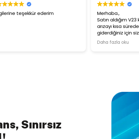
ns, Sınırsız
l!