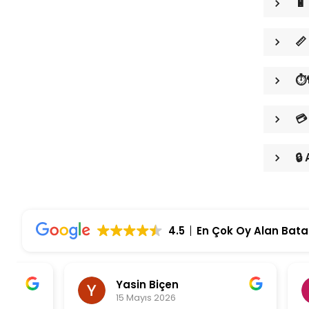
🔋
📏
⏱️
💳
🔒