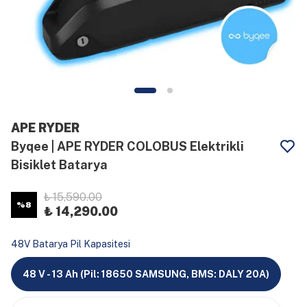
APE RYDER
Byqee | APE RYDER COLOBUS Elektrikli
Bisiklet Batarya
₺ 15,590.00
%
8
₺ 14,290.00
48V Batarya Pil Kapasitesi
48 V - 13 Ah (Pil: 18650 SAMSUNG, BMS: DALY 20A)