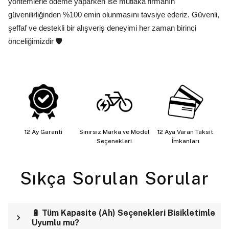
yöntemlerle ödeme yaparken ise mutlaka firmanın
güvenilirliğinden %100 emin olunmasını tavsiye ederiz. Güvenli,
şeffaf ve destekli bir alışveriş deneyimi her zaman birinci
önceliğimizdir 🛡️
12 Ay Garanti
Sınırsız Marka ve Model
12 Aya Varan Taksit
Seçenekleri
İmkanları
Sıkça Sorulan Sorular
🔋 Tüm Kapasite (Ah) Seçenekleri Bisikletimle
Uyumlu mu?