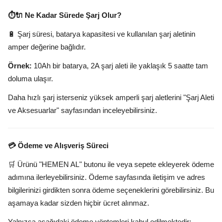
⏱️🔌 Ne Kadar Sürede Şarj Olur?
🔋 Şarj süresi, batarya kapasitesi ve kullanılan şarj aletinin
amper değerine bağlıdır.
Örnek:
10Ah bir batarya, 2A şarj aleti ile yaklaşık 5 saatte tam
doluma ulaşır.
Daha hızlı şarj isterseniz yüksek amperli şarj aletlerini "Şarj Aleti
ve Aksesuarlar" sayfasından inceleyebilirsiniz.
💳 Ödeme ve Alışveriş Süreci
🛒 Ürünü "HEMEN AL" butonu ile veya sepete ekleyerek ödeme
adımına ilerleyebilirsiniz. Ödeme sayfasında iletişim ve adres
bilgilerinizi girdikten sonra ödeme seçeneklerini görebilirsiniz. Bu
aşamaya kadar sizden hiçbir ücret alınmaz.
Yalnızca aşağıdaki ödeme yöntemleri kabul edilmektedir: