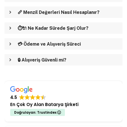
📏 Menzil Değerleri Nasıl Hesaplanır?
⏱️🔌 Ne Kadar Sürede Şarj Olur?
💳 Ödeme ve Alışveriş Süreci
🔒 Alışveriş Güvenli mi?