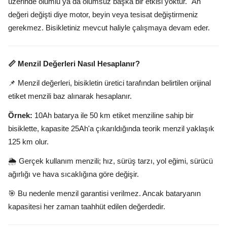
üzerinde olumlu ya da olumsuz başka bir etkisi yoktur. "Ah"
değeri değişti diye motor, beyin veya tesisat değiştirmeniz
gerekmez. Bisikletiniz mevcut haliyle çalışmaya devam eder.
📏 Menzil Değerleri Nasıl Hesaplanır?
📌 Menzil değerleri, bisikletin üretici tarafından belirtilen orijinal
etiket menzili baz alınarak hesaplanır.
Örnek:
10Ah batarya ile 50 km etiket menziline sahip bir
bisiklette, kapasite 25Ah'a çıkarıldığında teorik menzil yaklaşık
125 km olur.
🌦️ Gerçek kullanım menzili; hız, sürüş tarzı, yol eğimi, sürücü
ağırlığı ve hava sıcaklığına göre değişir.
🎯 Bu nedenle menzil garantisi verilmez. Ancak bataryanın
kapasitesi her zaman taahhüt edilen değerdedir.