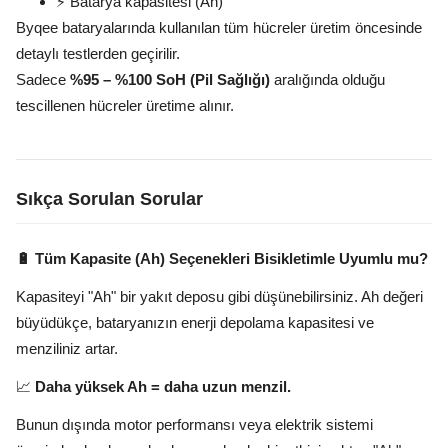
⚡ Batarya kapasitesi (Ah)
Byqee bataryalarında kullanılan tüm hücreler üretim öncesinde
detaylı testlerden geçirilir.
Sadece
%95 – %100 SoH (Pil Sağlığı)
aralığında olduğu
tescillenen hücreler üretime alınır.
Sıkça Sorulan Sorular
🔋 Tüm Kapasite (Ah) Seçenekleri Bisikletimle Uyumlu mu?
Kapasiteyi "Ah" bir yakıt deposu gibi düşünebilirsiniz. Ah değeri
büyüdükçe, bataryanızın enerji depolama kapasitesi ve
menziliniz artar.
📈
Daha yüksek Ah = daha uzun menzil.
Bunun dışında motor performansı veya elektrik sistemi