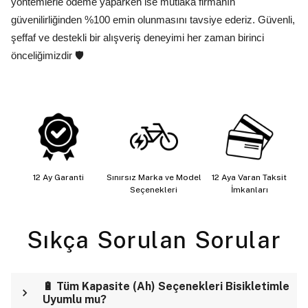
yöntemlerle ödeme yaparken ise mutlaka firmanın
güvenilirliğinden %100 emin olunmasını tavsiye ederiz. Güvenli,
şeffaf ve destekli bir alışveriş deneyimi her zaman birinci
önceliğimizdir 🛡️
12 Ay Garanti
Sınırsız Marka ve Model
12 Aya Varan Taksit
Seçenekleri
İmkanları
Sıkça Sorulan Sorular
🔋 Tüm Kapasite (Ah) Seçenekleri Bisikletimle
Uyumlu mu?