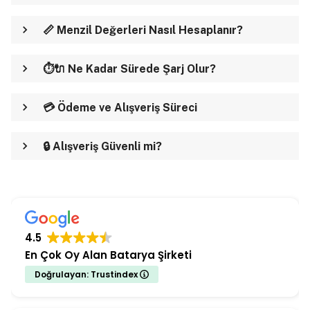
📏 Menzil Değerleri Nasıl Hesaplanır?
⏱️🔌 Ne Kadar Sürede Şarj Olur?
💳 Ödeme ve Alışveriş Süreci
🔒 Alışveriş Güvenli mi?