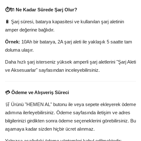
⏱️🔌 Ne Kadar Sürede Şarj Olur?
🔋 Şarj süresi, batarya kapasitesi ve kullanılan şarj aletinin
amper değerine bağlıdır.
Örnek:
10Ah bir batarya, 2A şarj aleti ile yaklaşık 5 saatte tam
doluma ulaşır.
Daha hızlı şarj isterseniz yüksek amperli şarj aletlerini "Şarj Aleti
ve Aksesuarlar" sayfasından inceleyebilirsiniz.
💳 Ödeme ve Alışveriş Süreci
🛒 Ürünü "HEMEN AL" butonu ile veya sepete ekleyerek ödeme
adımına ilerleyebilirsiniz. Ödeme sayfasında iletişim ve adres
bilgilerinizi girdikten sonra ödeme seçeneklerini görebilirsiniz. Bu
aşamaya kadar sizden hiçbir ücret alınmaz.
Yalnızca aşağıdaki ödeme yöntemleri kabul edilmektedir: