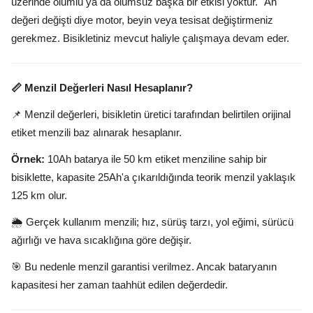
üzerinde olumlu ya da olumsuz başka bir etkisi yoktur. "Ah"
değeri değişti diye motor, beyin veya tesisat değiştirmeniz
gerekmez. Bisikletiniz mevcut haliyle çalışmaya devam eder.
📏 Menzil Değerleri Nasıl Hesaplanır?
📌 Menzil değerleri, bisikletin üretici tarafından belirtilen orijinal
etiket menzili baz alınarak hesaplanır.
Örnek:
10Ah batarya ile 50 km etiket menziline sahip bir
bisiklette, kapasite 25Ah'a çıkarıldığında teorik menzil yaklaşık
125 km olur.
🌦️ Gerçek kullanım menzili; hız, sürüş tarzı, yol eğimi, sürücü
ağırlığı ve hava sıcaklığına göre değişir.
🎯 Bu nedenle menzil garantisi verilmez. Ancak bataryanın
kapasitesi her zaman taahhüt edilen değerdedir.