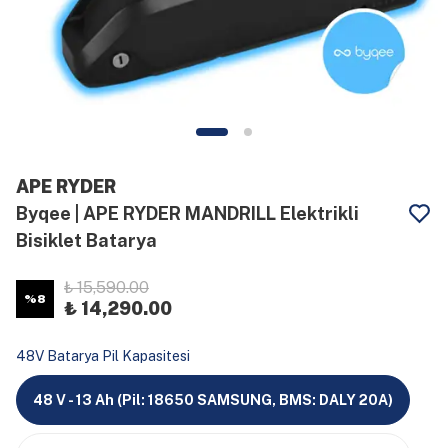
APE RYDER
Byqee | APE RYDER MANDRILL Elektrikli
Bisiklet Batarya
₺ 15,590.00
%
8
₺ 14,290.00
48V Batarya Pil Kapasitesi
48 V - 13 Ah (Pil: 18650 SAMSUNG, BMS: DALY 20A)