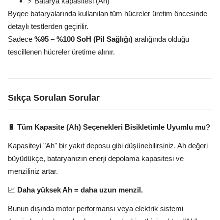
⚡ Batarya kapasitesi (Ah)
Byqee bataryalarında kullanılan tüm hücreler üretim öncesinde
detaylı testlerden geçirilir.
Sadece
%95 – %100 SoH (Pil Sağlığı)
aralığında olduğu
tescillenen hücreler üretime alınır.
Sıkça Sorulan Sorular
🔋 Tüm Kapasite (Ah) Seçenekleri Bisikletimle Uyumlu mu?
Kapasiteyi "Ah" bir yakıt deposu gibi düşünebilirsiniz. Ah değeri
büyüdükçe, bataryanızın enerji depolama kapasitesi ve
menziliniz artar.
📈
Daha yüksek Ah = daha uzun menzil.
Bunun dışında motor performansı veya elektrik sistemi