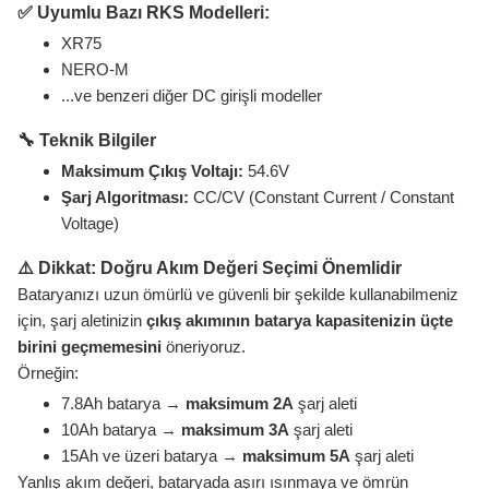
✅ Uyumlu Bazı RKS Modelleri:
XR75
NERO-M
...ve benzeri diğer DC girişli modeller
🔧 Teknik Bilgiler
Maksimum Çıkış Voltajı:
54.6V
Şarj Algoritması:
CC/CV (Constant Current / Constant
Voltage)
⚠️ Dikkat: Doğru Akım Değeri Seçimi Önemlidir
Bataryanızı uzun ömürlü ve güvenli bir şekilde kullanabilmeniz
için, şarj aletinizin
çıkış akımının batarya kapasitenizin üçte
birini geçmemesini
öneriyoruz.
Örneğin:
7.8Ah batarya →
maksimum 2A
şarj aleti
10Ah batarya →
maksimum 3A
şarj aleti
15Ah ve üzeri batarya
→
maksimum 5A
şarj aleti
Yanlış akım değeri, bataryada aşırı ısınmaya ve ömrün