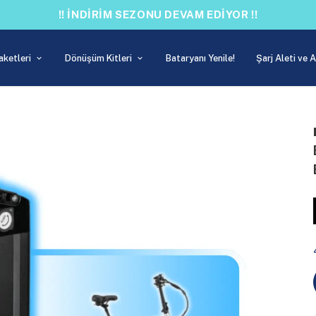
!! İNDİRİM SEZONU DEVAM EDİYOR !!
aketleri
Dönüşüm Kitleri
Bataryanı Yenile!
Şarj Aleti ve 