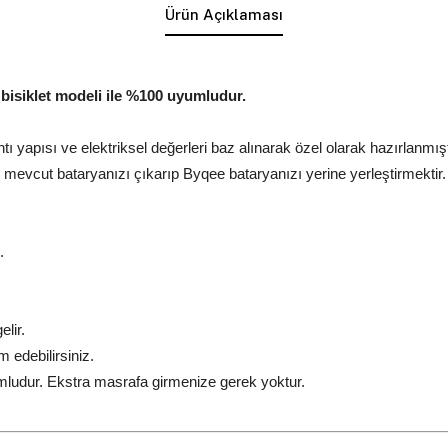
Ürün Açıklaması
i bisiklet modeli ile %100 uyumludur.
lantı yapısı ve elektriksel değerleri baz alınarak özel olarak hazırlanmışt
mevcut bataryanızı çıkarıp Byqee bataryanızı yerine yerleştirmektir
.
lir.
edebilirsiniz.
yumludur. Ekstra masrafa girmenize gerek yoktur.