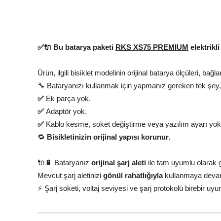
✅🔌 Bu batarya paketi
RKS XS75 PREMIUM
elektrikl
Ürün, ilgili bisiklet modelinin orijinal batarya ölçüleri, bağ
🔧 Bataryanızı kullanmak için yapmanız gereken tek şey, 
✅
Ek parça yok.
✅
Adaptör yok.
✅
Kablo kesme, soket değiştirme veya yazılım ayarı yok
🔁
Bisikletinizin orijinal yapısı korunur.
🔌🔋 Bataryanız
orijinal şarj aleti
ile tam uyumlu olarak ge
Mevcut şarj aletinizi
gönül rahatlığıyla
kullanmaya devam 
⚡ Şarj soketi, voltaj seviyesi ve şarj protokolü birebir u