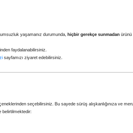
ir uyumsuzluk yaşamanız durumunda,
hiçbir gerekçe sunmadan
ürünü i
nden faydalanabilirsiniz.
zi
sayfamızı ziyaret edebilirsiniz.
çeneklerinden seçebilirsiniz. Bu sayede sürüş alışkanlığınıza ve menzi
 belirtilmektedir: