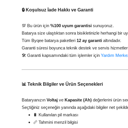
🔒 Koşulsuz İade Hakkı ve Garanti
💯 Bu ürün için
%100 uyum garantisi
sunuyoruz.
Batarya size ulaştıktan sonra bisikletinizle herhangi b
Tüm Byqee batarya paketleri
12 ay garanti
altındadır.
Garanti süresi boyunca teknik destek ve servis hizmetleri
🛠️ Garanti kapsamındaki tüm işlemler için
Yardım Merke
📊 Teknik Bilgiler ve Ürün Seçenekleri
Bataryanızın
Voltaj
ve
Kapasite (Ah)
değerlerini ürün se
Seçtiğiniz seçeneğin yanında aşağıdaki bilgiler net şekilde
🔋 Kullanılan pil markası
📏 Tahmini menzil bilgisi