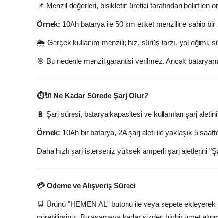
📌 Menzil değerleri, bisikletin üretici tarafından belirtilen o
Örnek:
10Ah batarya ile 50 km etiket menziline sahip bir b
🌦️ Gerçek kullanım menzili; hız, sürüş tarzı, yol eğimi, s
🎯 Bu nedenle menzil garantisi verilmez. Ancak bataryanı
⏱️🔌 Ne Kadar Sürede Şarj Olur?
🔋 Şarj süresi, batarya kapasitesi ve kullanılan şarj aletin
Örnek:
10Ah bir batarya, 2A şarj aleti ile yaklaşık 5 saat
Daha hızlı şarj isterseniz yüksek amperli şarj aletlerini "Ş
💳 Ödeme ve Alışveriş Süreci
🛒 Ürünü "HEMEN AL" butonu ile veya sepete ekleyerek öde
görebilirsiniz. Bu aşamaya kadar sizden hiçbir ücret alın