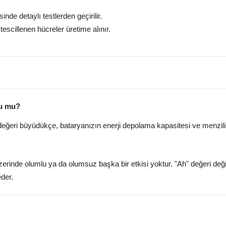
nde detaylı testlerden geçirilir.
tescillenen hücreler üretime alınır.
lu mu?
 değeri büyüdükçe, bataryanızın enerji depolama kapasitesi ve menzilin
rinde olumlu ya da olumsuz başka bir etkisi yoktur. "Ah" değeri değiş
der.