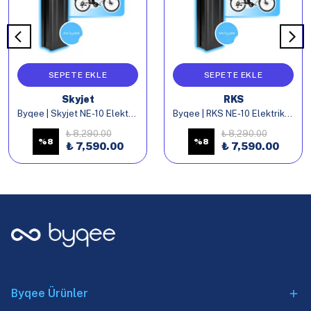
SEPETE EKLE
SEPETE EKLE
Skyjet
RKS
Byqee | Skyjet NE-10 Elektrikli Bisiklet Batarya
Byqee | RKS NE-10 Elektrikli Bisiklet Batarya
₺ 8,290.00
₺ 8,290.00
%
8
%
8
₺ 7,590.00
₺ 7,590.00
Byqee Ürünler