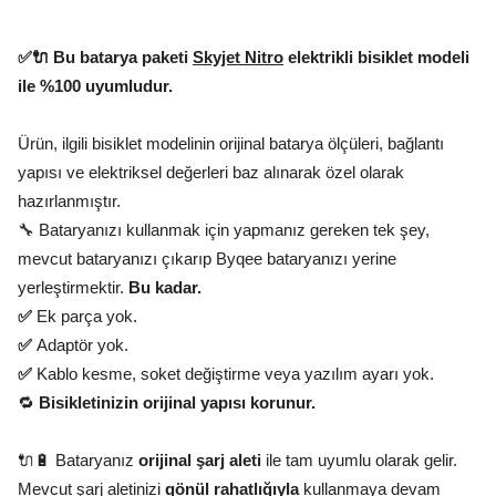
✅🔌 Bu batarya paketi
Skyjet Nitro
elektrikli bisiklet modeli
ile %100 uyumludur.
Ürün, ilgili bisiklet modelinin orijinal batarya ölçüleri, bağlantı
yapısı ve elektriksel değerleri baz alınarak özel olarak
hazırlanmıştır.
🔧 Bataryanızı kullanmak için yapmanız gereken tek şey,
mevcut bataryanızı çıkarıp Byqee bataryanızı yerine
yerleştirmektir.
Bu kadar.
✅
Ek parça yok.
✅
Adaptör yok.
✅
Kablo kesme, soket değiştirme veya yazılım ayarı yok.
🔁
Bisikletinizin orijinal yapısı korunur.
🔌🔋 Bataryanız
orijinal şarj aleti
ile tam uyumlu olarak gelir.
Mevcut şarj aletinizi
gönül rahatlığıyla
kullanmaya devam