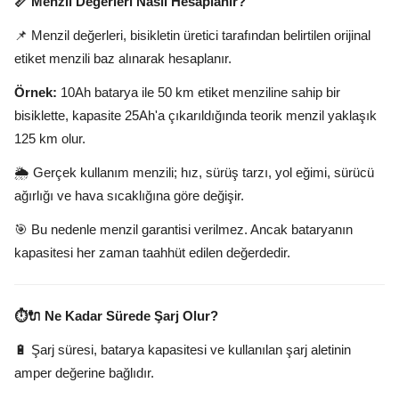
📏 Menzil Değerleri Nasıl Hesaplanır?
📌 Menzil değerleri, bisikletin üretici tarafından belirtilen orijinal
etiket menzili baz alınarak hesaplanır.
Örnek:
10Ah batarya ile 50 km etiket menziline sahip bir
bisiklette, kapasite 25Ah'a çıkarıldığında teorik menzil yaklaşık
125 km olur.
🌦️ Gerçek kullanım menzili; hız, sürüş tarzı, yol eğimi, sürücü
ağırlığı ve hava sıcaklığına göre değişir.
🎯 Bu nedenle menzil garantisi verilmez. Ancak bataryanın
kapasitesi her zaman taahhüt edilen değerdedir.
⏱️🔌 Ne Kadar Sürede Şarj Olur?
🔋 Şarj süresi, batarya kapasitesi ve kullanılan şarj aletinin
amper değerine bağlıdır.