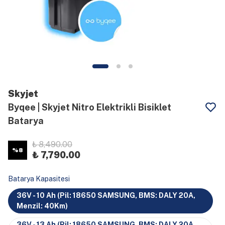
Skyjet
Byqee | Skyjet Nitro Elektrikli Bisiklet
Batarya
₺ 8,490.00
%
8
₺ 7,790.00
Batarya Kapasitesi
36V - 10 Ah (Pil: 18650 SAMSUNG, BMS: DALY 20A,
Menzil: 40Km)
36V - 13 Ah (Pil: 18650 SAMSUNG, BMS: DALY 20A,