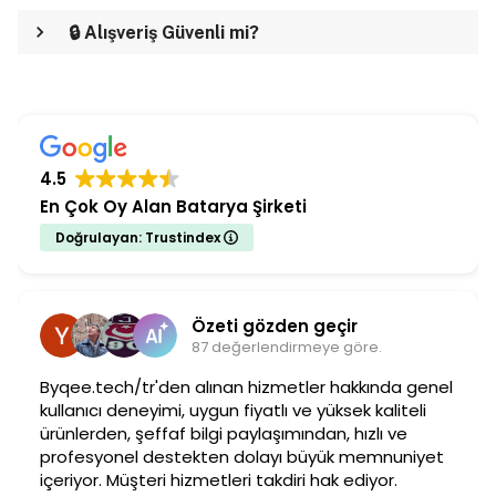
🔒 Alışveriş Güvenli mi?