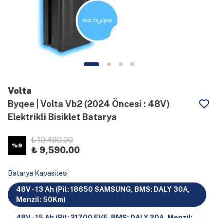
Volta
Byqee | Volta Vb2 (2024 Öncesi : 48V)
Elektrikli Bisiklet Batarya
₺ 10,490.00
%
9
₺ 9,590.00
Batarya Kapasitesi
48V - 13 Ah (Pil: 18650 SAMSUNG, BMS: DALY 30A,
Menzil: 50Km)
48V - 15 Ah (Pil: 21700 EVE, BMS: DALY 20A, Menzil: