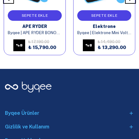
SEPETE EKLE
SEPETE EKLE
APE RYDER
Elektrone
Byqee | APE RYDER BONOBO Elektrikli Bisiklet Batarya
Byqee | Elektrone Mini Volt Elektrikli Bisiklet Batarya
₺ 17,190.00
₺ 14,490.00
%
8
%
8
₺ 15,790.00
₺ 13,290.00
Byqee Ürünler
Gizlilik ve Kullanım