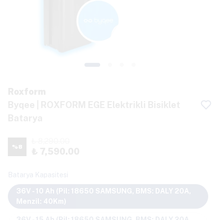
Roxform
Byqee | ROXFORM EGE Elektrikli Bisiklet
Batarya
₺ 8,290.00
%
8
₺ 7,590.00
Batarya Kapasitesi
36V - 10 Ah (Pil: 18650 SAMSUNG, BMS: DALY 20A,
Menzil: 40Km)
36V - 15 Ah (Pil: 18650 SAMSUNG, BMS: DALY 20A,