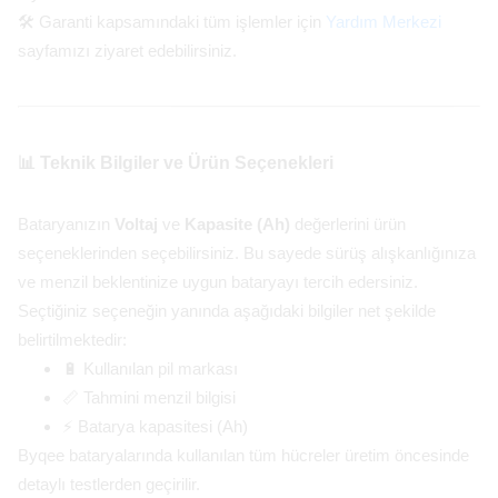
🛠️ Garanti kapsamındaki tüm işlemler için
Yardım Merkezi
sayfamızı ziyaret edebilirsiniz.
📊 Teknik Bilgiler ve Ürün Seçenekleri
Bataryanızın
Voltaj
ve
Kapasite (Ah)
değerlerini ürün
seçeneklerinden seçebilirsiniz. Bu sayede sürüş alışkanlığınıza
ve menzil beklentinize uygun bataryayı tercih edersiniz.
Seçtiğiniz seçeneğin yanında aşağıdaki bilgiler net şekilde
belirtilmektedir:
🔋 Kullanılan pil markası
📏 Tahmini menzil bilgisi
⚡ Batarya kapasitesi (Ah)
Byqee bataryalarında kullanılan tüm hücreler üretim öncesinde
detaylı testlerden geçirilir.