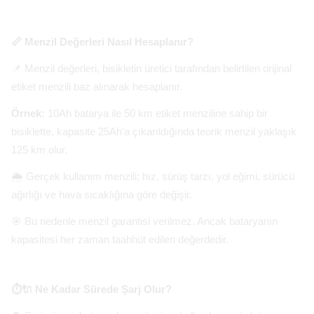
📏 Menzil Değerleri Nasıl Hesaplanır?
📌 Menzil değerleri, bisikletin üretici tarafından belirtilen orijinal
etiket menzili baz alınarak hesaplanır.
Örnek:
10Ah batarya ile 50 km etiket menziline sahip bir
bisiklette, kapasite 25Ah'a çıkarıldığında teorik menzil yaklaşık
125 km olur.
🌦️ Gerçek kullanım menzili; hız, sürüş tarzı, yol eğimi, sürücü
ağırlığı ve hava sıcaklığına göre değişir.
🎯 Bu nedenle menzil garantisi verilmez. Ancak bataryanın
kapasitesi her zaman taahhüt edilen değerdedir.
⏱️🔌 Ne Kadar Sürede Şarj Olur?