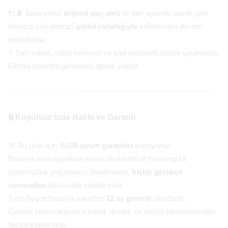
🔌🔋 Bataryanız
orijinal şarj aleti
ile tam uyumlu olarak gelir.
Mevcut şarj aletinizi
gönül rahatlığıyla
kullanmaya devam
edebilirsiniz.
⚡ Şarj soketi, voltaj seviyesi ve şarj protokolü birebir uyumludur.
Ekstra masrafa girmenize gerek yoktur.
🔒 Koşulsuz İade Hakkı ve Garanti
💯 Bu ürün için
%100 uyum garantisi
sunuyoruz.
Batarya size ulaştıktan sonra bisikletinizle herhangi bir
uyumsuzluk yaşamanız durumunda,
hiçbir gerekçe
sunmadan
ürünü iade edebilirsiniz.
Tüm Byqee batarya paketleri
12 ay garanti
altındadır.
Garanti süresi boyunca teknik destek ve servis hizmetlerinden
faydalanabilirsiniz.