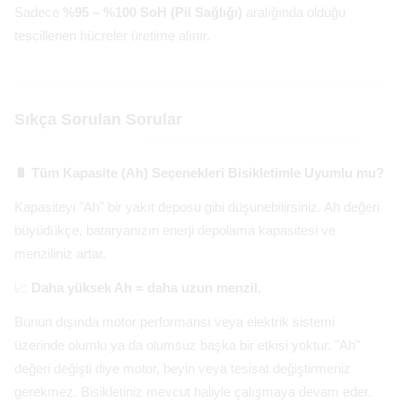
Sadece
%95 – %100 SoH (Pil Sağlığı)
aralığında olduğu
tescillenen hücreler üretime alınır.
Sıkça Sorulan Sorular
🔋 Tüm Kapasite (Ah) Seçenekleri Bisikletimle Uyumlu mu?
Kapasiteyi "Ah" bir yakıt deposu gibi düşünebilirsiniz. Ah değeri
büyüdükçe, bataryanızın enerji depolama kapasitesi ve
menziliniz artar.
📈
Daha yüksek Ah = daha uzun menzil.
Bunun dışında motor performansı veya elektrik sistemi
üzerinde olumlu ya da olumsuz başka bir etkisi yoktur. "Ah"
değeri değişti diye motor, beyin veya tesisat değiştirmeniz
gerekmez. Bisikletiniz mevcut haliyle çalışmaya devam eder.