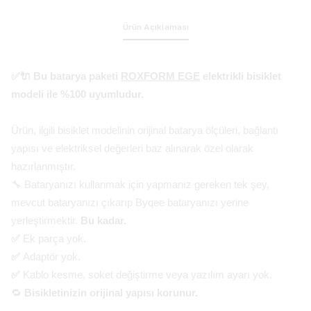
Ürün Açıklaması
✅🔌 Bu batarya paketi
ROXFORM EGE
elektrikli bisiklet
modeli ile %100 uyumludur.
Ürün, ilgili bisiklet modelinin orijinal batarya ölçüleri, bağlantı
yapısı ve elektriksel değerleri baz alınarak özel olarak
hazırlanmıştır.
🔧 Bataryanızı kullanmak için yapmanız gereken tek şey,
mevcut bataryanızı çıkarıp Byqee bataryanızı yerine
yerleştirmektir.
Bu kadar.
✅
Ek parça yok.
✅
Adaptör yok.
✅
Kablo kesme, soket değiştirme veya yazılım ayarı yok.
🔁
Bisikletinizin orijinal yapısı korunur.