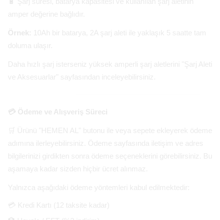
🔋 Şarj süresi, batarya kapasitesi ve kullanılan şarj aletinin
amper değerine bağlıdır.
Örnek:
10Ah bir batarya, 2A şarj aleti ile yaklaşık 5 saatte tam
doluma ulaşır.
Daha hızlı şarj isterseniz yüksek amperli şarj aletlerini "Şarj Aleti
ve Aksesuarlar" sayfasından inceleyebilirsiniz.
💳 Ödeme ve Alışveriş Süreci
🛒 Ürünü "HEMEN AL" butonu ile veya sepete ekleyerek ödeme
adımına ilerleyebilirsiniz. Ödeme sayfasında iletişim ve adres
bilgilerinizi girdikten sonra ödeme seçeneklerini görebilirsiniz. Bu
aşamaya kadar sizden hiçbir ücret alınmaz.
Yalnızca aşağıdaki ödeme yöntemleri kabul edilmektedir:
💳 Kredi Kartı (12 taksite kadar)