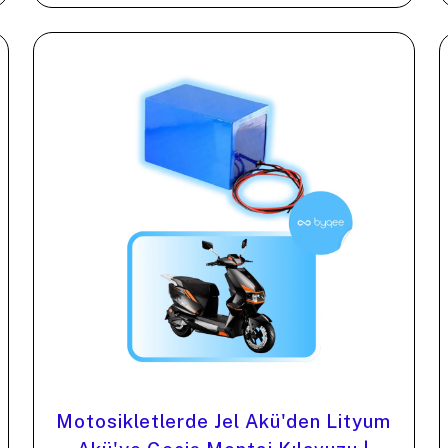
Motosikletlerde Jel Akü'den Lityum