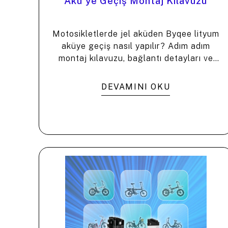
Akü'ye Geçiş Montaj Kılavuzu
Motosikletlerde jel aküden Byqee lityum
aküye geçiş nasıl yapılır? Adım adım
montaj kılavuzu, bağlantı detayları ve
avantajlar. ⚡️
DEVAMINI OKU