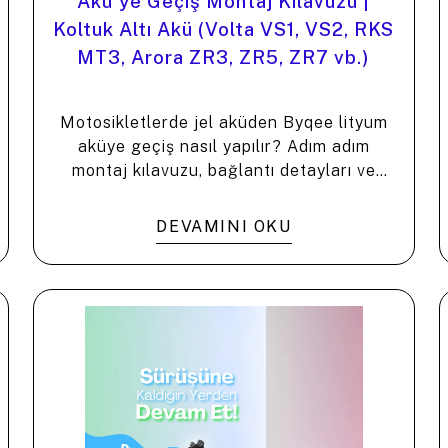
Akü'ye Geçiş Montaj Kılavuzu |
Koltuk Altı Akü (Volta VS1, VS2, RKS
MT3, Arora ZR3, ZR5, ZR7 vb.)
Motosikletlerde jel aküden Byqee lityum
aküye geçiş nasıl yapılır? Adım adım
montaj kılavuzu, bağlantı detayları ve
avantajlar. ⚡️
DEVAMINI OKU