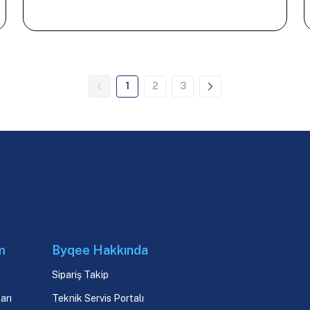
1
2
3
m
Byqee Hakkında
Sipariş Takip
arı
Teknik Servis Portalı