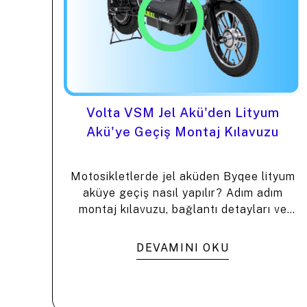
Volta VSM Jel Akü'den Lityum
Akü'ye Geçiş Montaj Kılavuzu
Motosikletlerde jel aküden Byqee lityum
aküye geçiş nasıl yapılır? Adım adım
montaj kılavuzu, bağlantı detayları ve
avantajlar. ⚡️
DEVAMINI OKU