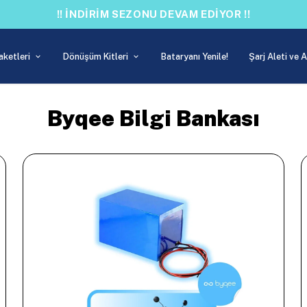
!! İNDİRİM SEZONU DEVAM EDİYOR !!
aketleri
Dönüşüm Kitleri
Bataryanı Yenile!
Şarj Aleti ve 
Byqee Bilgi Bankası