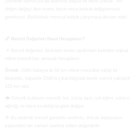
üzerinde olumlu ya da olumsuz başka bir etkisi yoktur. "Ah"
değeri değişti diye motor, beyin veya tesisat değiştirmeniz
gerekmez. Bisikletiniz mevcut haliyle çalışmaya devam eder.
📏 Menzil Değerleri Nasıl Hesaplanır?
📌 Menzil değerleri, bisikletin üretici tarafından belirtilen orijinal
etiket menzili baz alınarak hesaplanır.
Örnek:
10Ah batarya ile 50 km etiket menziline sahip bir
bisiklette, kapasite 25Ah'a çıkarıldığında teorik menzil yaklaşık
125 km olur.
🌦️ Gerçek kullanım menzili; hız, sürüş tarzı, yol eğimi, sürücü
ağırlığı ve hava sıcaklığına göre değişir.
🎯 Bu nedenle menzil garantisi verilmez. Ancak bataryanın
kapasitesi her zaman taahhüt edilen değerdedir.