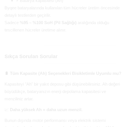
⚡ Batarya kapasitesi (Ah)
Byqee bataryalarında kullanılan tüm hücreler üretim öncesinde
detaylı testlerden geçirilir.
Sadece
%95 – %100 SoH (Pil Sağlığı)
aralığında olduğu
tescillenen hücreler üretime alınır.
Sıkça Sorulan Sorular
🔋 Tüm Kapasite (Ah) Seçenekleri Bisikletimle Uyumlu mu?
Kapasiteyi "Ah" bir yakıt deposu gibi düşünebilirsiniz. Ah değeri
büyüdükçe, bataryanızın enerji depolama kapasitesi ve
menziliniz artar.
📈
Daha yüksek Ah = daha uzun menzil.
Bunun dışında motor performansı veya elektrik sistemi