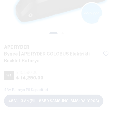
APE RYDER
Byqee | APE RYDER COLOBUS Elektrikli
Bisiklet Batarya
₺ 15,590.00
%
8
₺ 14,290.00
48V Batarya Pil Kapasitesi
48 V - 13 Ah (Pil: 18650 SAMSUNG, BMS: DALY 20A)