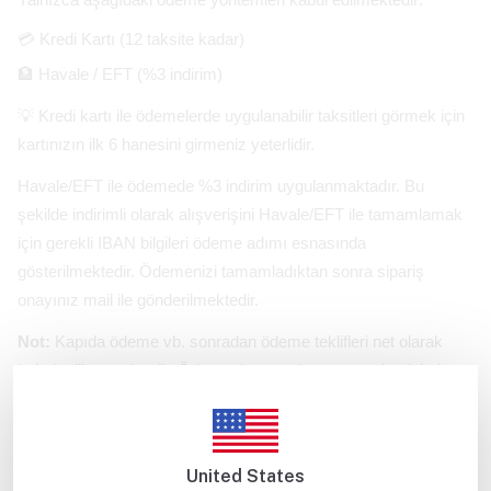
💳 Kredi Kartı (12 taksite kadar)
🏦 Havale / EFT (%3 indirim)
💡 Kredi kartı ile ödemelerde uygulanabilir taksitleri görmek için
kartınızın ilk 6 hanesini girmeniz yeterlidir.
Havale/EFT ile ödemede %3 indirim uygulanmaktadır. Bu
şekilde indirimli olarak alışverişini Havale/EFT ile tamamlamak
için gerekli IBAN bilgileri ödeme adımı esnasında
gösterilmektedir. Ödemenizi tamamladıktan sonra sipariş
onayınız mail ile gönderilmektedir.
Not:
Kapıda ödeme vb. sonradan ödeme teklifleri net olarak
kabul edilmemektedir. Ödemesi tamamlanmayan siparişlerin
çıkışı yapılmamaktadır.
United States
🔒 Alışveriş Güvenli mi?