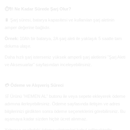
⏱️🔌 Ne Kadar Sürede Şarj Olur?
🔋 Şarj süresi, batarya kapasitesi ve kullanılan şarj aletinin
amper değerine bağlıdır.
Örnek:
10Ah bir batarya, 2A şarj aleti ile yaklaşık 5 saatte tam
doluma ulaşır.
Daha hızlı şarj isterseniz yüksek amperli şarj aletlerini "Şarj Aleti
ve Aksesuarlar" sayfasından inceleyebilirsiniz.
💳 Ödeme ve Alışveriş Süreci
🛒 Ürünü "HEMEN AL" butonu ile veya sepete ekleyerek ödeme
adımına ilerleyebilirsiniz. Ödeme sayfasında iletişim ve adres
bilgilerinizi girdikten sonra ödeme seçeneklerini görebilirsiniz. Bu
aşamaya kadar sizden hiçbir ücret alınmaz.
Yalnızca aşağıdaki ödeme yöntemleri kabul edilmektedir: