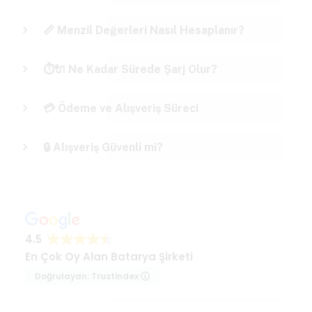
📏 Menzil Değerleri Nasıl Hesaplanır?
⏱️🔌 Ne Kadar Sürede Şarj Olur?
💳 Ödeme ve Alışveriş Süreci
🔒 Alışveriş Güvenli mi?