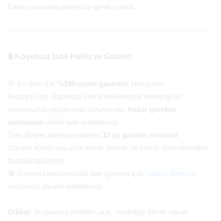
Ekstra masrafa girmenize gerek yoktur.
🔒 Koşulsuz İade Hakkı ve Garanti
💯 Bu ürün için
%100 uyum garantisi
sunuyoruz.
Batarya size ulaştıktan sonra bisikletinizle herhangi bir
uyumsuzluk yaşamanız durumunda,
hiçbir gerekçe
sunmadan
ürünü iade edebilirsiniz.
Tüm Byqee batarya paketleri
12 ay garanti
altındadır.
Garanti süresi boyunca teknik destek ve servis hizmetlerinden
faydalanabilirsiniz.
🛠️ Garanti kapsamındaki tüm işlemler için
Yardım Merkezi
sayfamızı ziyaret edebilirsiniz.
Dikkat
: Bu batarya belirtilen araç modeliyle teknik olarak