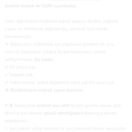
bisiklet modeli ile %100 uyumludur.
Ürün, ilgili bisiklet modelinin orijinal batarya ölçüleri, bağlantı
yapısı ve elektriksel değerleri baz alınarak özel olarak
hazırlanmıştır.
🔧 Bataryanızı kullanmak için yapmanız gereken tek şey,
mevcut bataryanızı çıkarıp Byqee bataryanızı yerine
yerleştirmektir.
Bu kadar.
✅
Ek parça yok.
✅
Adaptör yok.
✅
Kablo kesme, soket değiştirme veya yazılım ayarı yok.
🔁
Bisikletinizin orijinal yapısı korunur.
🔌🔋 Bataryanız
orijinal şarj aleti
ile tam uyumlu olarak gelir.
Mevcut şarj aletinizi
gönül rahatlığıyla
kullanmaya devam
edebilirsiniz.
⚡ Şarj soketi, voltaj seviyesi ve şarj protokolü birebir uyumludur.