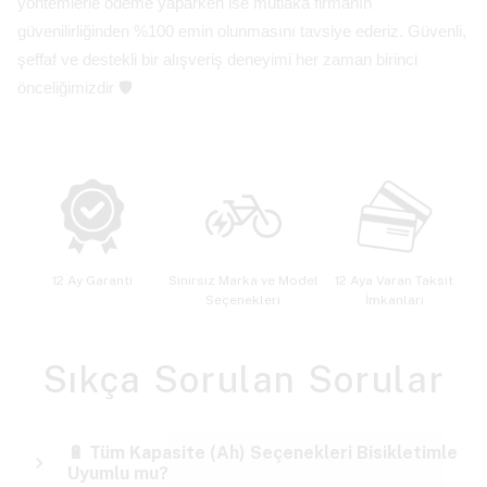
yöntemlerle ödeme yaparken ise mutlaka firmanın
güvenilirliğinden %100 emin olunmasını tavsiye ederiz. Güvenli,
şeffaf ve destekli bir alışveriş deneyimi her zaman birinci
önceliğimizdir 🛡️
12 Ay Garanti
Sınırsız Marka ve Model
12 Aya Varan Taksit
Seçenekleri
İmkanları
Sıkça Sorulan Sorular
🔋 Tüm Kapasite (Ah) Seçenekleri Bisikletimle
Uyumlu mu?