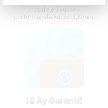
bataryayı seçebilir ve uzun
mesafeleri yüksek
performansla kat edebilirsin.
12 Ay Garanti!