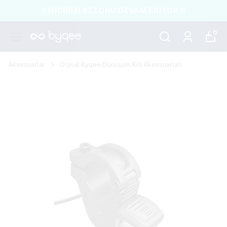
!! İNDİRİM SEZONU DEVAM EDİYOR !!
0
Aksesuarlar
Orjinal Byqee Dönüşüm Kiti Aksesuarları