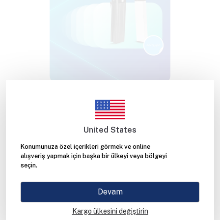
Yüksek Performans,
Sınırsız Menzil!
United States
Konumunuza özel içerikleri görmek ve online
alışveriş yapmak için başka bir ülkeyi veya bölgeyi
Byqee ile Tekerleklerin hiç
seçin.
olmadığı kadar güçlü!
Sen de
Devam
Byqee'nin geniş menzil
seçenekleri ile en uygun
Kargo ülkesini değiştirin