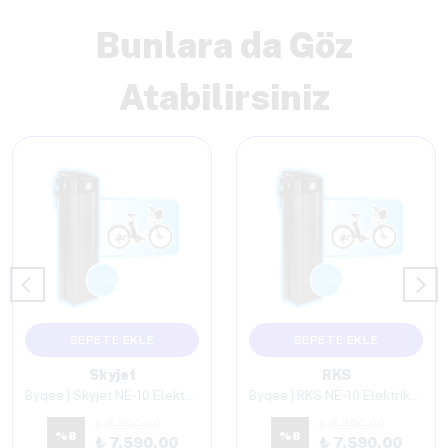
Bunlara da Göz
Atabilirsiniz
SEPETE EKLE
SEPETE EKLE
Skyjet
RKS
Byqee | Skyjet NE-10 Elektrikli Bisiklet Batarya
Byqee | RKS NE-10 Elektrikli Bisiklet Batarya
₺ 8,290.00
₺ 8,290.00
%
8
%
8
₺ 7,590.00
₺ 7,590.00