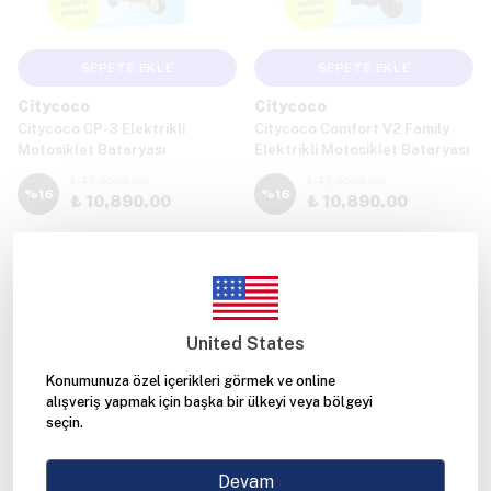
SEPETE EKLE
SEPETE EKLE
Citycoco
Citycoco
Citycoco CP-3 Elektrikli
Citycoco Comfort V2 Family
Motosiklet Bataryası
Elektrikli Motosiklet Bataryası
₺ 12,890.00
₺ 12,890.00
%
16
%
16
₺ 10,890.00
₺ 10,890.00
United States
Konumunuza özel içerikleri görmek ve online
alışveriş yapmak için başka bir ülkeyi veya bölgeyi
seçin.
SEPETE EKLE
Devam