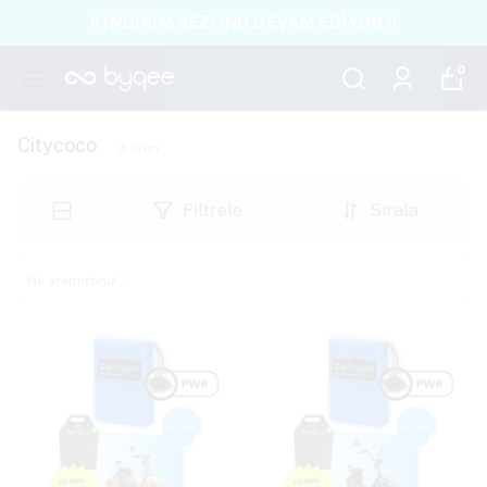
!! İNDİRİM SEZONU DEVAM EDİYOR !!
0
Citycoco
3
ürün
Filtrele
Sırala