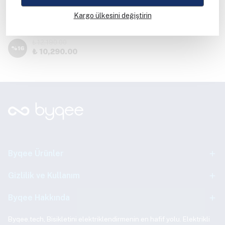
Citycoco
Kargo ülkesini değiştirin
Citycoco Family V2 Elektrikli
Motosiklet Bataryası
₺ 12,190.00
%
16
₺ 10,290.00
Byqee Ürünler
Gizlilik ve Kullanım
Byqee Hakkında
Byqee.tech, Bisikletini elektriklendirmenin en hafif yolu. Elektrikli