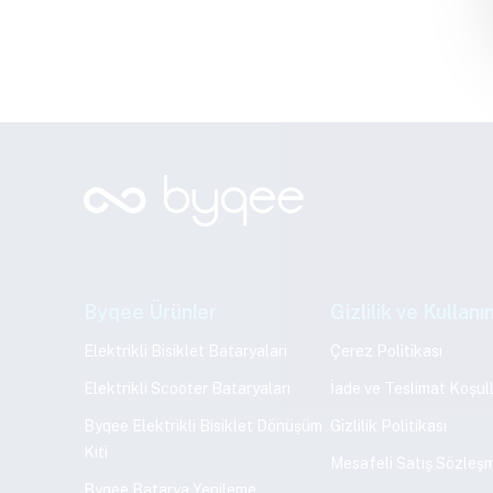
Byqee Ürünler
Gizlilik ve Kullanı
Elektrikli Bisiklet Bataryaları
Çerez Politikası
Elektrikli Scooter Bataryaları
İade ve Teslimat Koşull
Byqee Elektrikli Bisiklet Dönüşüm
Gizlilik Politikası
Kiti
Mesafeli Satış Sözleş
Byqee Batarya Yenileme