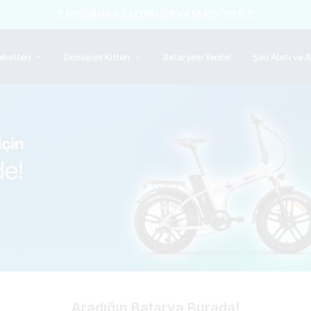
!! İNDİRİM SEZONU DEVAM EDİYOR !!
aketleri
Dönüşüm Kitleri
Bataryanı Yenile!
Şarj Aleti ve 