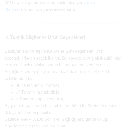
🛠️ Garanti kapsamındaki tüm işlemler için
Yardım
Merkezi
sayfamızı ziyaret edebilirsiniz.
📊 Teknik Bilgiler ve Ürün Seçenekleri
Bataryanızın
Voltaj
ve
Kapasite (Ah)
değerlerini ürün
seçeneklerinden seçebilirsiniz. Bu sayede sürüş alışkanlığınıza
ve menzil beklentinize uygun bataryayı tercih edersiniz.
Seçtiğiniz seçeneğin yanında aşağıdaki bilgiler net şekilde
belirtilmektedir:
🔋 Kullanılan pil markası
📏 Tahmini menzil bilgisi
⚡ Batarya kapasitesi (Ah)
Byqee bataryalarında kullanılan tüm hücreler üretim öncesinde
detaylı testlerden geçirilir.
Sadece
%95 – %100 SoH (Pil Sağlığı)
aralığında olduğu
tescillenen hücreler üretime alınır.