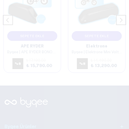
SEPETE EKLE
SEPETE EKLE
APE RYDER
Elektrone
Byqee | APE RYDER BONOBO Elektrikli Bisiklet Batarya
Byqee | Elektrone Mini Volt Elektrikli Bisiklet Batarya
₺ 17,190.00
₺ 14,490.00
%
8
%
8
₺ 15,790.00
₺ 13,290.00
Byqee Ürünler