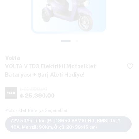
Volta
VOLTA VTD3 Elektrikli Motosiklet
Bataryası + Şarj Aleti Hediye!
₺ 29,890.00
%
15
₺ 25,390.00
Motosiklet Batarya Seçenekleri
72V 50Ah Li-Ion (Pil: 18650 SAMSUNG, BMS: DALY
40A, Menzil: 90Km, Ölçü: 20x39x15 cm)