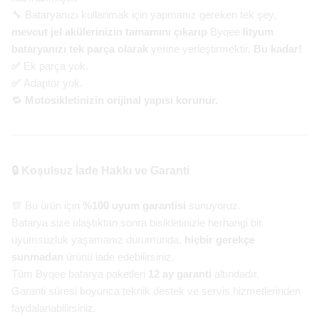
🔧 Bataryanızı kullanmak için yapmanız gereken tek şey,
mevcut jel akülerinizin tamamını çıkarıp
Byqee
lityum
bataryanızı tek parça olarak
yerine yerleştirmektir.
Bu kadar!
✅
Ek parça yok.
✅
Adaptör yok.
🔁
Motosikletinizin orijinal yapısı korunur.
🔒 Koşulsuz İade Hakkı ve Garanti
💯 Bu ürün için
%100 uyum garantisi
sunuyoruz.
Batarya size ulaştıktan sonra bisikletinizle herhangi bir
uyumsuzluk yaşamanız durumunda,
hiçbir gerekçe
sunmadan
ürünü iade edebilirsiniz.
Tüm Byqee batarya paketleri
12 ay garanti
altındadır.
Garanti süresi boyunca teknik destek ve servis hizmetlerinden
faydalanabilirsiniz.