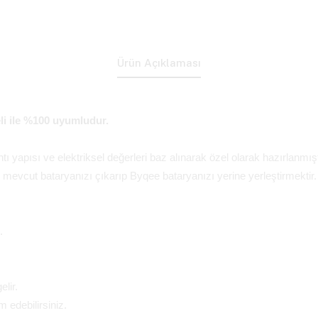
Ürün Açıklaması
eli ile %100 uyumludur.
lantı yapısı ve elektriksel değerleri baz alınarak özel olarak hazırlanmışt
mevcut bataryanızı çıkarıp Byqee bataryanızı yerine yerleştirmektir
.
lir.
edebilirsiniz.