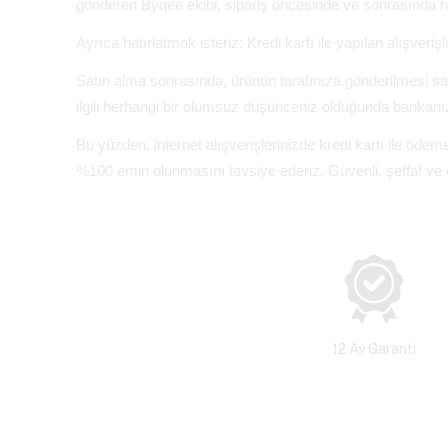
gönderen Byqee ekibi, sipariş öncesinde ve sonrasında h
Ayrıca hatırlatmak isteriz: Kredi kartı ile yapılan alışveriş
Satın alma sonrasında, ürünün tarafınıza gönderilmesi sa
ilgili herhangi bir olumsuz düşünceniz olduğunda bankanız
Bu yüzden, internet alışverişlerinizde kredi kartı ile ö
%100 emin olunmasını tavsiye ederiz. Güvenli, şeffaf ve de
12 Ay Garanti