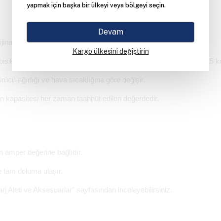
yapmak için başka bir ülkeyi veya bölgeyi seçin.
Devam
rijinal etiket menzili baz alınarak hesaplanır.
Kargo ülkesini değiştirin
isiklette, kapasite 25Ah'a çıkarıldığında teorik menzil yaklaşık 125 k
ürücü ağırlığı ve hava sıcaklığına göre değişir.
n kapasitesi her zaman taahhüt edilen değerdedir.
in amper değerine bağlıdır.
te tam doluma ulaşır.
arj Aleti ve Aksesuarlar" sayfasından inceleyebilirsiniz.