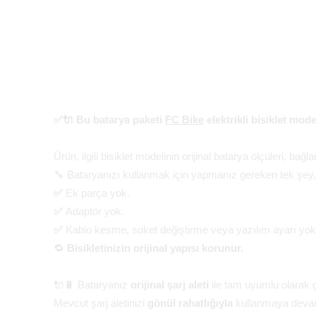
✅🔌 Bu batarya paketi
FC Bike
elektrikli bisiklet mod
Ürün, ilgili bisiklet modelinin orijinal batarya ölçüleri, bağ
🔧 Bataryanızı kullanmak için yapmanız gereken tek şey, 
✅
Ek parça yok.
✅
Adaptör yok.
✅
Kablo kesme, soket değiştirme veya yazılım ayarı yok
🔁
Bisikletinizin orijinal yapısı korunur.
🔌🔋 Bataryanız
orijinal şarj aleti
ile tam uyumlu olarak ge
Mevcut şarj aletinizi
gönül rahatlığıyla
kullanmaya devam 