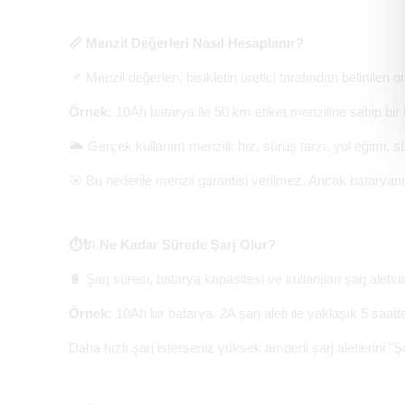
📏 Menzil Değerleri Nasıl Hesaplanır?
📌 Menzil değerleri, bisikletin üretici tarafından belirtilen o
Örnek:
10Ah batarya ile 50 km etiket menziline sahip bir b
🌦️ Gerçek kullanım menzili; hız, sürüş tarzı, yol eğimi, s
🎯 Bu nedenle menzil garantisi verilmez. Ancak bataryanı
⏱️🔌 Ne Kadar Sürede Şarj Olur?
🔋 Şarj süresi, batarya kapasitesi ve kullanılan şarj aletin
Örnek:
10Ah bir batarya, 2A şarj aleti ile yaklaşık 5 saat
Daha hızlı şarj isterseniz yüksek amperli şarj aletlerini "Ş