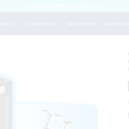
!! İNDİRİM SEZONU DEVAM EDİYOR !!
aketleri
Dönüşüm Kitleri
Bataryanı Yenile!
Şarj Aleti ve 