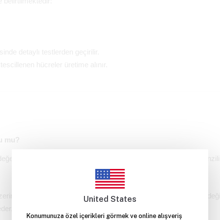
 belirtilmektedir:
nde detaylı testlerden geçirilir.
tescillenen hücreler üretime alınır.
lu mu?
 değeri büyüdükçe, bataryanızın enerji depolama kapasitesi ve menzilin
rinde olumlu ya da olumsuz başka bir etkisi yoktur. "Ah" değeri değiş
United States
der.
Konumunuza özel içerikleri görmek ve online alışveriş