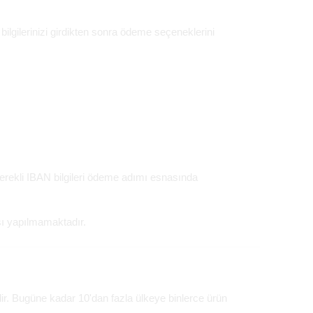
lgilerinizi girdikten sonra ödeme seçeneklerini
erekli IBAN bilgileri ödeme adımı esnasında
şı yapılmamaktadır.
idir. Bugüne kadar 10'dan fazla ülkeye binlerce ürün