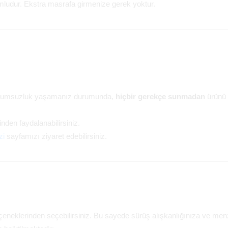
yumludur. Ekstra masrafa girmenize gerek yoktur.
ir uyumsuzluk yaşamanız durumunda,
hiçbir gerekçe sunmadan
ürünü i
nden faydalanabilirsiniz.
zi
sayfamızı ziyaret edebilirsiniz.
çeneklerinden seçebilirsiniz. Bu sayede sürüş alışkanlığınıza ve menzi