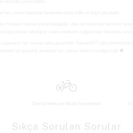
er adımda yanınızdadır.
ler her zaman bankalar tarafından takip edilir ve kayıt altındadır.
tıcı firmanın hukuki yükümlülüğüdür. Aksi bir durumda hakkınızı ara
a başvurarak ödediğiniz tutarın iadesinin sağlanması haklarınız aras
deme yapmanız her zaman daha güvenlidir. Havale/EFT gibi yöntemlerle
stekli bir alışveriş deneyimi her zaman birinci önceliğimizdir 🛡️
Sınırsız Marka ve Model Seçenekleri
12 
Sıkça Sorulan Sorular