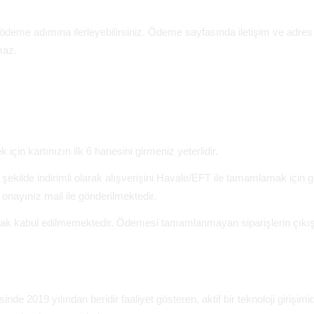
me adımına ilerleyebilirsiniz. Ödeme sayfasında iletişim ve adres bi
maz.
 için kartınızın ilk 6 hanesini girmeniz yeterlidir.
kilde indirimli olarak alışverişini Havale/EFT ile tamamlamak için g
onayınız mail ile gönderilmektedir.
rak kabul edilmemektedir. Ödemesi tamamlanmayan siparişlerin çıkı
de 2019 yılından beridir faaliyet gösteren, aktif bir teknoloji girişim