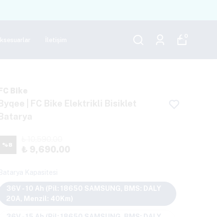
0
Aksesuarlar
İletişim
FC Bike
Byqee | FC Bike Elektrikli Bisiklet
Batarya
₺ 10,590.00
%
8
₺ 9,690.00
Batarya Kapasitesi
36V - 10 Ah (Pil: 18650 SAMSUNG, BMS: DALY
20A, Menzil: 40Km)
36V - 15 Ah (Pil: 18650 SAMSUNG, BMS: DALY