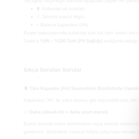
Seçtiğiniz seçeneğin yanında aşağıdaki bilgiler net şekilde
🔋 Kullanılan pil markası
📏 Tahmini menzil bilgisi
⚡ Batarya kapasitesi (Ah)
Byqee bataryalarında kullanılan tüm hücreler üretim öncesi
Sadece
%95 – %100 SoH (Pil Sağlığı)
aralığında olduğu 
Sıkça Sorulan Sorular
🔋 Tüm Kapasite (Ah) Seçenekleri Bisikletimle Uyum
Kapasiteyi "Ah" bir yakıt deposu gibi düşünebilirsiniz. Ah
📈
Daha yüksek Ah = daha uzun menzil.
Bunun dışında motor performansı veya elektrik sistemi üze
gerekmez. Bisikletiniz mevcut haliyle çalışmaya devam e