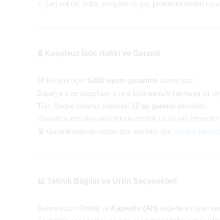
⚡ Şarj soketi, voltaj seviyesi ve şarj protokolü birebir u
🔒 Koşulsuz İade Hakkı ve Garanti
💯 Bu ürün için
%100 uyum garantisi
sunuyoruz.
Batarya size ulaştıktan sonra bisikletinizle herhangi b
Tüm Byqee batarya paketleri
12 ay garanti
altındadır.
Garanti süresi boyunca teknik destek ve servis hizmetleri
🛠️ Garanti kapsamındaki tüm işlemler için
Yardım Merke
📊 Teknik Bilgiler ve Ürün Seçenekleri
Bataryanızın
Voltaj
ve
Kapasite (Ah)
değerlerini ürün se