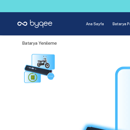
Ana Sayfa
Batarya P
Batarya Yenileme