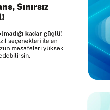
ns, Sınırsız
l!
olmadığı kadar güçlü!
il seçenekleri ile en
uzun mesafeleri yüksek
debilirsin.