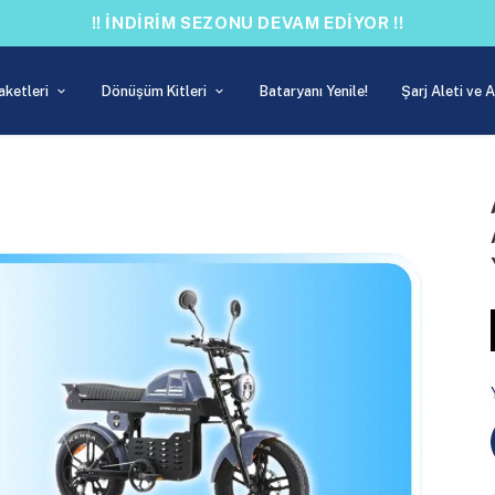
!! İNDİRİM SEZONU DEVAM EDİYOR !!
aketleri
Dönüşüm Kitleri
Bataryanı Yenile!
Şarj Aleti ve 