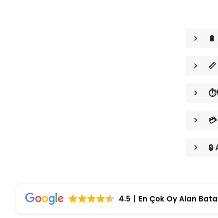
🔋
📏
⏱️
💳
🔒