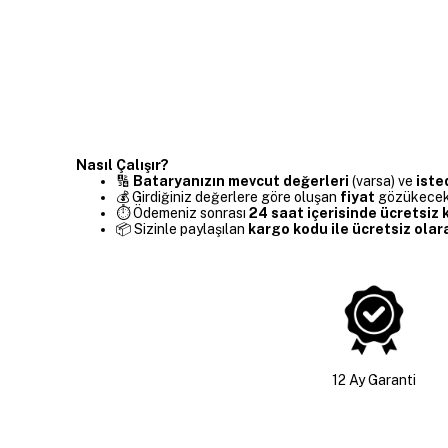
Nasıl Çalışır?
🔢
Bataryanızın mevcut değerleri
(varsa) ve
iste
💰 Girdiğiniz değerlere göre oluşan
fiyat
gözükecekti
⏱️ Ödemeniz sonrası
24 saat içerisinde ücretsi
📦 Sizinle paylaşılan
kargo kodu ile ücretsiz olar
12 Ay Garanti