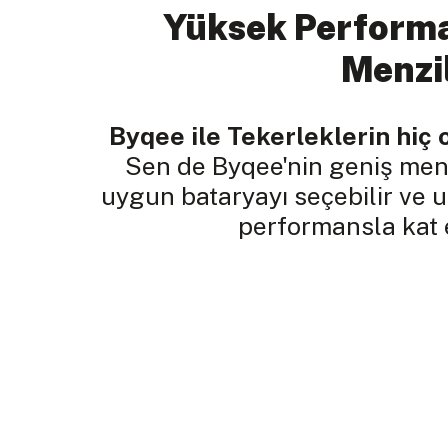
Yüksek Performa
Menzi
Byqee ile Tekerleklerin hiç 
Sen de Byqee'nin geniş menz
uygun bataryayı seçebilir ve 
performansla kat e