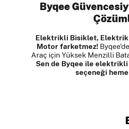
Byqee Güvencesiy
Çözüm
Elektrikli Bisiklet, Elektrik
Motor farketmez!
Byqee'de
Araç için Yüksek Menzilli Ba
Sen de Byqee ile elektrikli
seçeneği hemen