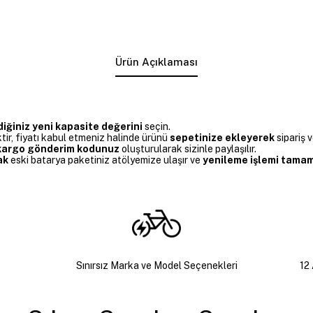
Ürün Açıklaması
diğiniz yeni kapasite değerini
seçin.
r, fiyatı kabul etmeniz halinde ürünü
sepetinize ekleyerek
sipariş v
z kargo gönderim kodunuz
oluşturularak sizinle paylaşılır.
ak
eski batarya paketiniz atölyemize ulaşır ve
yenileme işlemi tamaml
Sınırsız Marka ve Model Seçenekleri
12 