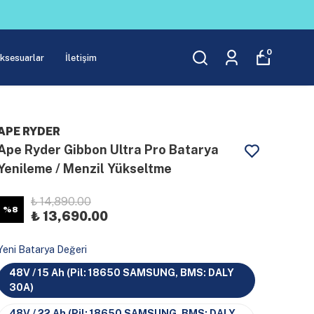
0
Aksesuarlar
İletişim
APE RYDER
Ape Ryder Gibbon Ultra Pro Batarya
Yenileme / Menzil Yükseltme
₺ 14,890.00
%
8
₺ 13,690.00
Yeni Batarya Değeri
48V / 15 Ah (Pil: 18650 SAMSUNG, BMS: DALY
30A)
48V / 22 Ah (Pil: 18650 SAMSUNG, BMS: DALY