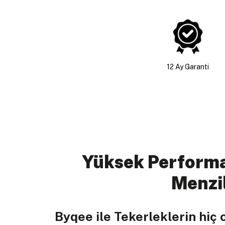
12 Ay Garanti
Yüksek Performa
Menzi
Byqee ile Tekerleklerin hiç 