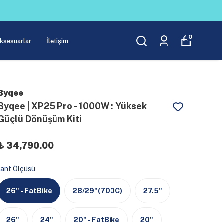
0
Aksesuarlar
İletişim
Byqee
Byqee | XP25 Pro - 1000W : Yüksek
Güçlü Dönüşüm Kiti
₺ 34,790.00
Jant Ölçüsü
26" - FatBike
28/29"(700C)
27.5"
26"
24"
20" - FatBike
20"