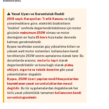
edebilirsiniz.
⚠️ Yasal Uyarı ve Sorumluluk Reddi
2918 sayılı Karayolları Trafik Kanunu
ve ilgili
yönetmeliklere göre, elektrikli bisikletlerin
“bisiklet” sınıfında değerlendirilebilmesi için motor
gücünün
maksimum 250W
olması ve motor
desteğinin en fazla
25 km/s
hıza kadar devrede
kalması gerekmektedir.
Byqee tarafından sunulan güç yükseltme kitleri ve
yüksek watt motor sistemleri, kullanıcıların kendi
tercihleriyle 250W sınırını aşmalarına olanak tanır. Bu
durumlarda aracınız,
motorlu taşıt
olarak
değerlendirilebilir ve buna bağlı olarak
plaka,
ehliyet, sigorta ve teknik denetim
gibi yasal
yükümlülükler doğabilir.
Byqee, 250W üzeri yapılan modifikasyonlardan
kaynaklanan yasal sorumluluklardan mesul
değildir.
Bu tür uygulamalardan doğabilecek her
türlü yasal yükümlülük tamamen
kullanıcının kendi
sorumluluğundadır
.