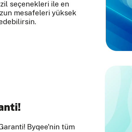
il seçenekleri ile en
uzun mesafeleri yüksek
debilirsin.
anti!
Garanti! Byqee'nin tüm