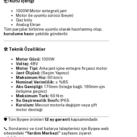
📦 Kutu İçeriği
1000W Motor entegreli jant
Motor ile uyumlu sürücü (beyin)
Gaz kolu
Analog Ekran
Tüm parçalar birbirine uyumlu olarak hazırlanmış olup,
kuruluma hazır
şekilde gönderilir.
🛠️ Teknik Özellikler
Motor Gücü:
1000W
Voltaj:
48V
Motor Tipi:
Arka jant içine entegre fırçasız motor
Jant Ölçüsü:
(Seçim Yapınız)
Maksimum Hız:
60 km/s
Nominal Verimlilik:
≥ %85
Aks Genişliği:
170mm (İsteğe bağlı: 190mm için
iletişime geçiniz)
Maksimum Tork:
60 N·m
Su Geçirmezlik Sınıfı:
IP65
Kurulum:
Mevcut motorla değişim veya çift
motor desteği
🛡️ Tüm Byqee ürünleri
12 ay garanti
kapsamındadır.
📞 Sorularınız ve özel batarya talepleriniz için Byqee web
sitesindeki
“Yardım Merkezi”
sayfasını ziyaret