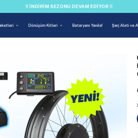
!! İNDİRİM SEZONU DEVAM EDİYOR !!
aketleri
Dönüşüm Kitleri
Bataryanı Yenile!
Şarj Aleti ve 