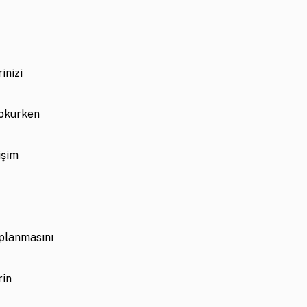
inizi
 okurken
işim
oplanmasını
rin