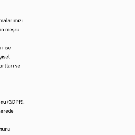
amalarımızı
zin meşru
i ise
şisel
artları ve
onu (GDPR),
 nerede
anunu