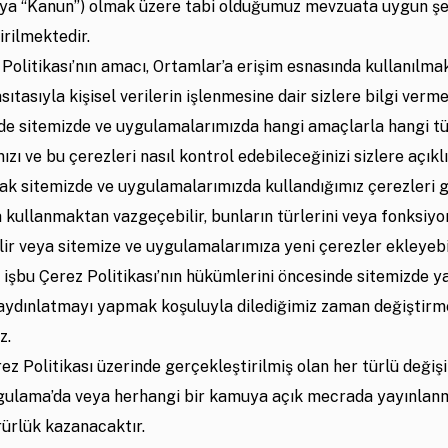
ya “Kanun”) olmak üzere tabi olduğumuz mevzuata uygun şe
irilmektedir.
Politikası’nın amacı, Ortamlar’a erişim esnasında kullanılma
sıtasıyla kişisel verilerin işlenmesine dair sizlere bilgi verm
de sitemizde ve uygulamalarımızda hangi amaçlarla hangi tü
ızı ve bu çerezleri nasıl kontrol edebileceğinizi sizlere açıkl
ak sitemizde ve uygulamalarımızda kullandığımız çerezleri 
kullanmaktan vazgeçebilir, bunların türlerini veya fonksiyon
lir veya sitemize ve uygulamalarımıza yeni çerezler ekleyebil
a işbu Çerez Politikası’nın hükümlerini öncesinde sitemizde 
 aydınlatmayı yapmak koşuluyla dilediğimiz zaman değiştirm
ız.
z Politikası üzerinde gerçekleştirilmiş olan her türlü değişi
ygulama’da veya herhangi bir kamuya açık mecrada yayınlan
rürlük kazanacaktır.