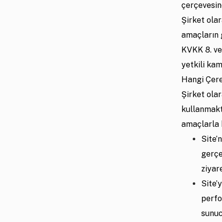
çerçevesin
Şirket olar
amaçların g
KVKK 8. ve
yetkili kam
Hangi Çere
Şirket ola
kullanmakta
amaçlarla k
Site’
gerçe
ziyar
Site’
perfo
sunuc