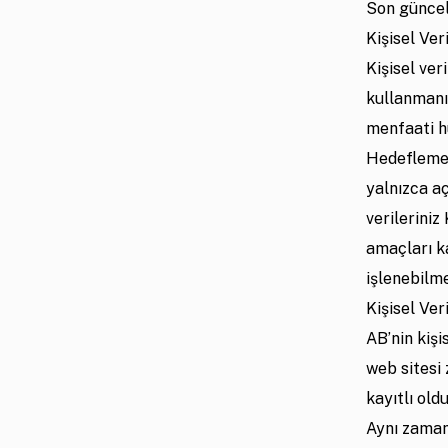
Son güncel
Kişisel Ve
Kişisel ver
kullanmanı
menfaati h
Hedefleme v
yalnızca aç
verileriniz
amaçları k
işlenebilme
Kişisel Ve
AB’nin kiş
web sitesi 
kayıtlı ol
Aynı zamand