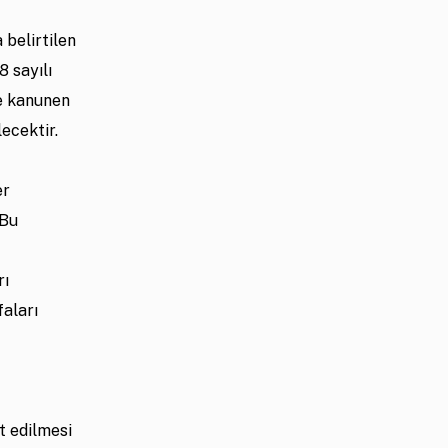
 belirtilen
8 sayılı
de kanunen
lecektir.
er
 Bu
rı
faları
t edilmesi