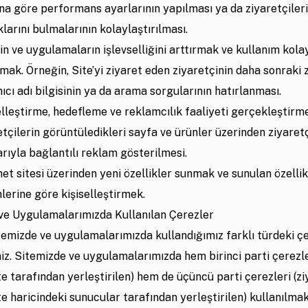
na göre performans ayarlarının yapılması ya da ziyaretçiler
klarını bulmalarının kolaylaştırılması.
nin ve uygulamaların işlevselliğini arttırmak ve kullanım kolay
mak. Örneğin, Site’yi ziyaret eden ziyaretçinin daha sonraki 
nıcı adı bilgisinin ya da arama sorgularının hatırlanması.
elleştirme, hedefleme ve reklamcılık faaliyeti gerçekleştirm
etçilerin görüntüledikleri sayfa ve ürünler üzerinden ziyaretçi
arıyla bağlantılı reklam gösterilmesi.
net sitesi üzerinden yeni özellikler sunmak ve sunulan özellikl
hlerine göre kişiselleştirmek.
ve Uygulamalarımızda Kullanılan Çerezler
temizde ve uygulamalarımızda kullandığımız farklı türdeki çe
niz. Sitemizde ve uygulamalarımızda hem birinci parti çerezle
ite tarafından yerleştirilen) hem de üçüncü parti çerezleri (z
ite haricindeki sunucular tarafından yerleştirilen) kullanılma