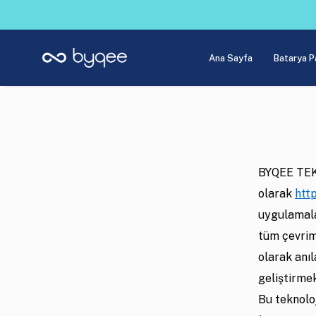
Ana Sayfa
Batarya P
BYQEE TEKN
olarak
htt
uygulamala
tüm çevrim
olarak anıl
geliştirmek
Bu teknoloj