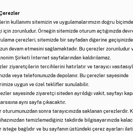
 Çerezler
zlerin kullanımı sitemizin ve uygulamalarımızın doğru biçimd
ği için zorunludur. Örneğin sitemizde oturum açtığınızda devr
ulama çerezleri, sitemizde bir sayfadan diğerine geçişinizde
un devam etmesini sağlamaktadır. Bu çerezler zorunludur 
Anonim Şirketi İnternet sayfalarından kaldırılamaz.
zler ziyaretçilerin tercihlerini hatırlatır ve tarayıcı vasıtasıy
ınızda veya telefonunuzda depolanır. Bu çerezler sayesinde
rimize uygun ve özel teklifler sunulabilir.
ezler sayesinde ziyaretçi siteden ayrıldığı vakit, sayfayı kap
arsısına aynı sayfa çıkacaktır.
r oturumunuzdan sonra tarayıcınızda saklanan çerezlerdir. Ka
cihazınızdan temizlemediğiniz takdirde bilgisayarınızda kalac
 isteğe bağlıdır ve bu sayfanın üstündeki çerez ayarları ilet