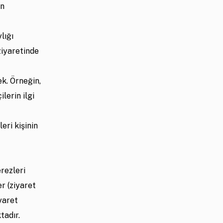
in
lığı
ziyaretinde
ek. Örneğin,
lerin ilgi
eri kişinin
rezleri
r (ziyaret
iyaret
ktadır.