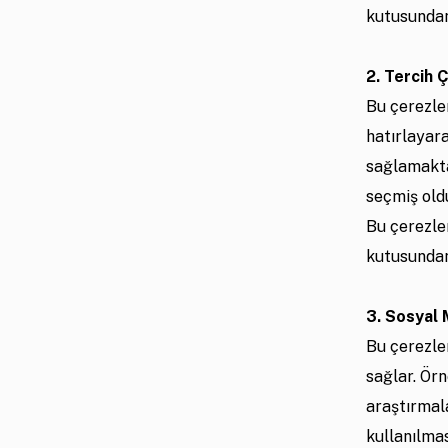
kutusundan 
2. Tercih 
Bu çerezler
hatırlayara
sağlamaktad
seçmiş old
Bu çerezler
kutusundan 
3. Sosyal
Bu çerezler
sağlar. Örn
araştırmala
kullanılması