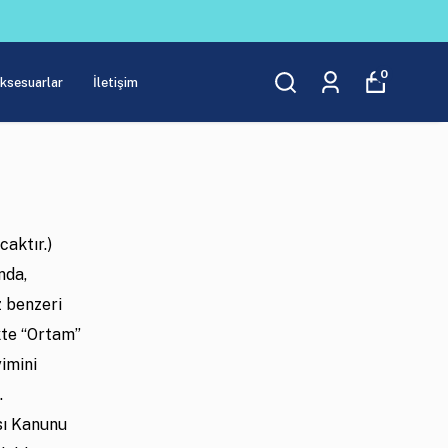
0
Aksesuarlar
İletişim
aktır.)
nda,
z benzeri
kte “Ortam”
yimini
.
ası Kanunu