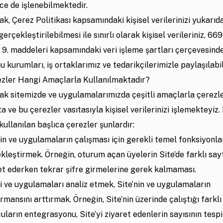
ce de işlenebilmektedir.
ak, Çerez Politikası kapsamındaki kişisel verilerinizi yukarıda
erçekleştirilebilmesi ile sınırlı olarak kişisel verileriniz, 669
 9. maddeleri kapsamındaki veri işleme şartları çerçevesin
u kurumları, iş ortaklarımız ve tedarikçilerimizle paylaşılabi
zler Hangi Amaçlarla Kullanılmaktadır?
rak sitemizde ve uygulamalarımızda çeşitli amaçlarla çerezl
 ve bu çerezler vasıtasıyla kişisel verilerinizi işlemekteyiz.
ullanılan başlıca çerezler şunlardır:
nin ve uygulamaların çalışması için gerekli temel fonksiyonla
kleştirmek. Örneğin, oturum açan üyelerin Site’de farklı say
et ederken tekrar şifre girmelerine gerek kalmaması.
yi ve uygulamaları analiz etmek, Site’nin ve uygulamaların
rmansını arttırmak. Örneğin, Site’nin üzerinde çalıştığı farklı
uların entegrasyonu, Site’yi ziyaret edenlerin sayısının tespi