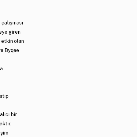
e çalışması
eye giren
 etkin olan
ve Byqee
la
atıp
lıcı bir
aktır.
işim