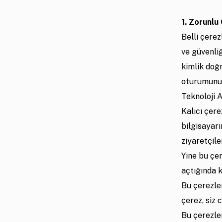
1. Zorunlu
Belli çere
ve güvenli
kimlik doğr
oturumunuz
Teknoloji 
Kalıcı çere
bilgisayar
ziyaretçile
Yine bu çer
açtığında k
Bu çerezle
çerez, siz 
Bu çerezler