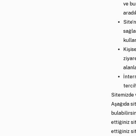
ve bu
aradı
Site’
sağla
kulla
Kişis
ziyar
alanl
İnter
terci
Sitemizde 
Aşağıda si
bulabilirsi
ettiğiniz s
ettiğiniz s