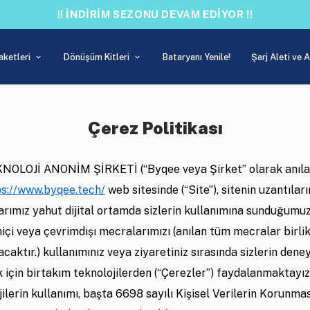
!! İNDİRİM SEZONU DEVAM EDİYOR !!
aketleri
Dönüşüm Kitleri
Bataryanı Yenile!
Şarj Aleti ve 
Çerez Politikası
OLOJİ ANONİM ŞİRKETİ (“Byqee veya Şirket” olarak anılac
ps://www.byqee.tech/
web sitesinde (“Site”), sitenin uzantıları
rımız yahut dijital ortamda sizlerin kullanımına sunduğumu
içi veya çevrimdışı mecralarımızı (anılan tüm mecralar birli
acaktır.) kullanımınız veya ziyaretiniz sırasında sizlerin dene
 için birtakım teknolojilerden (“Çerezler”) faydalanmaktayız
ilerin kullanımı, başta 6698 sayılı Kişisel Verilerin Korunm