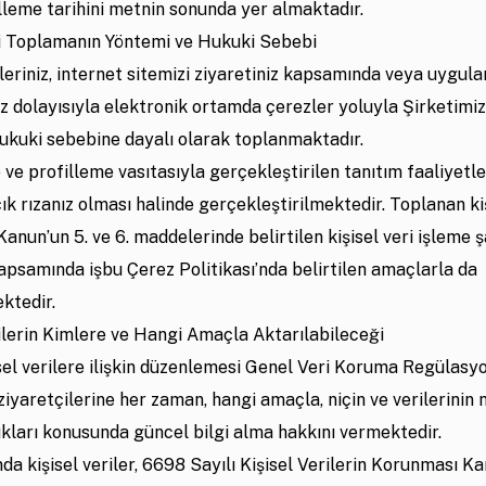
leme tarihini metnin sonunda yer almaktadır.
ri Toplamanın Yöntemi ve Hukuki Sebebi
ileriniz, internet sitemizi ziyaretiniz kapsamında veya uygul
z dolayısıyla elektronik ortamda çerezler yoluyla Şirketimi
ukuki sebebine dayalı olarak toplanmaktadır.
e profilleme vasıtasıyla gerçekleştirilen tanıtım faaliyetler
ık rızanız olması halinde gerçekleştirilmektedir. Toplanan ki
 Kanun’un 5. ve 6. maddelerinde belirtilen kişisel veri işleme ş
apsamında işbu Çerez Politikası’nda belirtilen amaçlarla da
ktedir.
rilerin Kimlere ve Hangi Amaçla Aktarılabileceği
isel verilere ilişkin düzenlemesi Genel Veri Koruma Regülasy
ziyaretçilerine her zaman, hangi amaçla, niçin ve verilerinin
dukları konusunda güncel bilgi alma hakkını vermektedir.
a kişisel veriler, 6698 Sayılı Kişisel Verilerin Korunması K