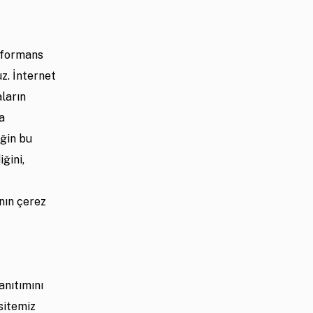
erformans
uz. İnternet
aların
ma
eğin bu
ğini,
nın çerez
anıtımını
 sitemiz