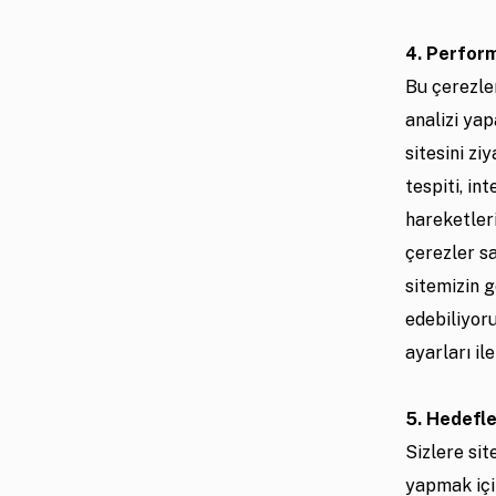
4. Perform
Bu çerezle
analizi yap
sitesini zi
tespiti, in
hareketleri
çerezler sa
sitemizin g
edebiliyoru
ayarları il
5. Hedefl
Sizlere si
yapmak için