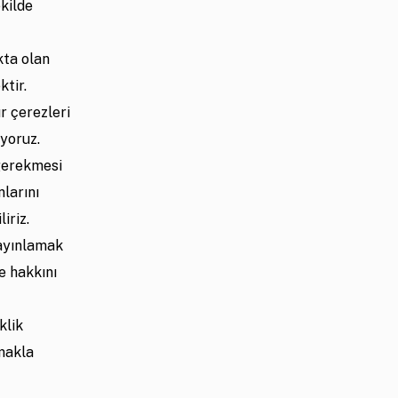
kilde
kta olan
ektir.
r çerezleri
ıyoruz.
gerekmesi
larını
iriz.
yayınlamak
e hakkını
klik
makla