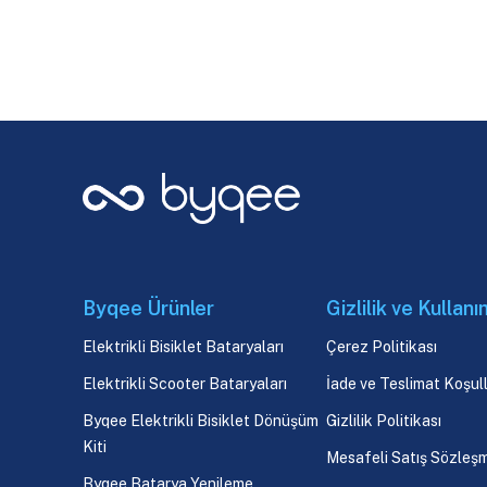
Byqee Ürünler
Gizlilik ve Kullanı
Elektrikli Bisiklet Bataryaları
Çerez Politikası
Elektrikli Scooter Bataryaları
İade ve Teslimat Koşull
Byqee Elektrikli Bisiklet Dönüşüm
Gizlilik Politikası
Kiti
Mesafeli Satış Sözleş
Byqee Batarya Yenileme