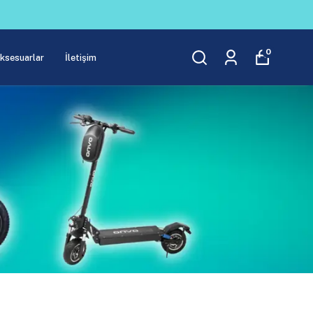
 İNDİRİM SEZONU DEVAM EDİYOR !!
0
Aksesuarlar
İletişim