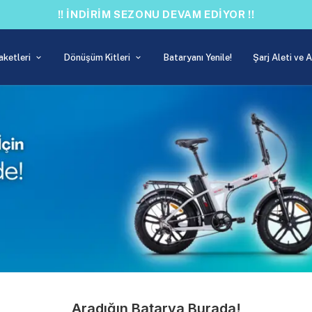
!!
aketleri
Dönüşüm Kitleri
Bataryanı Yenile!
Şarj Aleti ve 