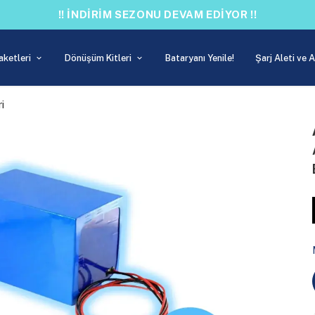
!! İNDİRİM SEZONU DEVAM EDİYOR !!
aketleri
Dönüşüm Kitleri
Bataryanı Yenile!
Şarj Aleti ve 
i