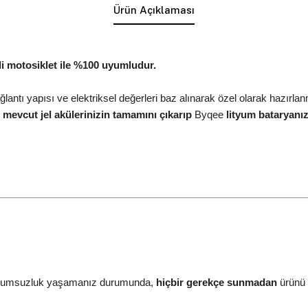
Ürün Açıklaması
li motosiklet ile %100 uyumludur.
bağlantı yapısı ve elektriksel değerleri baz alınarak özel olarak hazırlan
,
mevcut jel akülerinizin tamamını çıkarıp
Byqee
lityum bataryanız
ir uyumsuzluk yaşamanız durumunda,
hiçbir gerekçe sunmadan
ürünü i