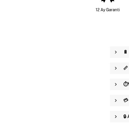
12 Ay Garanti
🔋
📏
⏱️
💳
🔒