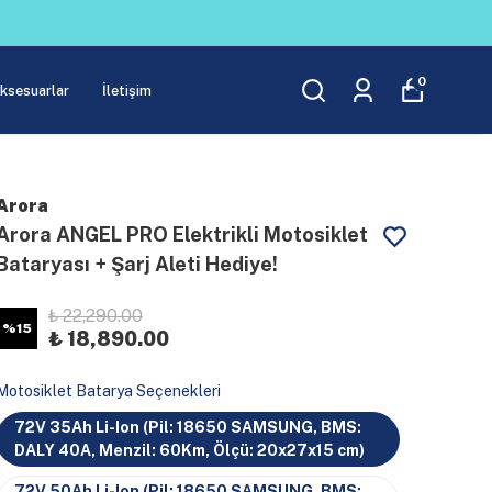
0
Aksesuarlar
İletişim
Arora
Arora ANGEL PRO Elektrikli Motosiklet
Bataryası + Şarj Aleti Hediye!
₺ 22,290.00
%
15
₺ 18,890.00
Motosiklet Batarya Seçenekleri
72V 35Ah Li-Ion (Pil: 18650 SAMSUNG, BMS:
DALY 40A, Menzil: 60Km, Ölçü: 20x27x15 cm)
72V 50Ah Li-Ion (Pil: 18650 SAMSUNG, BMS: