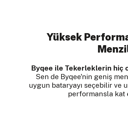
Yüksek Performa
Menzi
Byqee ile Tekerleklerin hiç 
Sen de Byqee'nin geniş menz
uygun bataryayı seçebilir ve 
performansla kat e