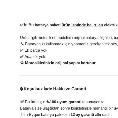
✅🔌 Bu batarya paketi
ürün isminde belirtilen
elektrik
Ürün, ilgili motosiklet modelinin orijinal batarya ölçüleri, 
🔧 Bataryanızı kullanmak için yapmanız gereken tek şey
✅
Ek parça yok.
✅
Adaptör yok.
🔁
Motosikletinizin orijinal yapısı korunur.
🔒 Koşulsuz İade Hakkı ve Garanti
💯 Bu ürün için
%100 uyum garantisi
sunuyoruz.
Batarya size ulaştıktan sonra bisikletinizle herhangi b
Tüm Byqee batarya paketleri
12 ay garanti
altındadır.