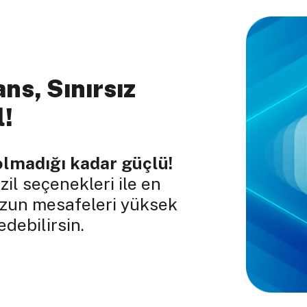
ns, Sınırsız
l!
olmadığı kadar güçlü!
il seçenekleri ile en
uzun mesafeleri yüksek
debilirsin.