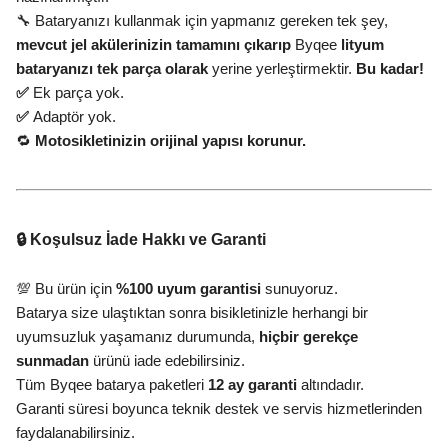
🔧 Bataryanızı kullanmak için yapmanız gereken tek şey,
mevcut jel akülerinizin tamamını çıkarıp
Byqee
lityum
bataryanızı tek parça olarak
yerine yerleştirmektir.
Bu kadar!
✅
Ek parça yok.
✅
Adaptör yok.
🔁
Motosikletinizin orijinal yapısı korunur.
🔒 Koşulsuz İade Hakkı ve Garanti
💯 Bu ürün için
%100 uyum garantisi
sunuyoruz.
Batarya size ulaştıktan sonra bisikletinizle herhangi bir
uyumsuzluk yaşamanız durumunda,
hiçbir gerekçe
sunmadan
ürünü iade edebilirsiniz.
Tüm Byqee batarya paketleri
12 ay garanti
altındadır.
Garanti süresi boyunca teknik destek ve servis hizmetlerinden
faydalanabilirsiniz.