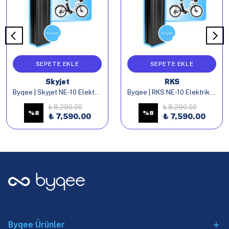
SEPETE EKLE
SEPETE EKLE
Skyjet
RKS
Byqee | Skyjet NE-10 Elektrikli Bisiklet Batarya
Byqee | RKS NE-10 Elektrikli Bisiklet Batarya
₺ 8,290.00
₺ 8,290.00
%
8
%
8
₺ 7,590.00
₺ 7,590.00
Byqee Ürünler