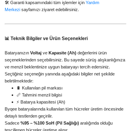
🛠️ Garanti kapsamındaki tüm işlemler için
Yardım
Merkezi
sayfamızı ziyaret edebilirsiniz.
📊 Teknik Bilgiler ve Ürün Seçenekleri
Bataryanızın
Voltaj
ve
Kapasite (Ah)
değerlerini ürün
seçeneklerinden seçebilirsiniz. Bu sayede sürüş alışkanlığınıza
ve menzil beklentinize uygun bataryayı tercih edersiniz.
Seçtiğiniz seçeneğin yanında aşağıdaki bilgiler net şekilde
belirtilmektedir:
🔋 Kullanılan pil markası
📏 Tahmini menzil bilgisi
⚡ Batarya kapasitesi (Ah)
Byqee bataryalarında kullanılan tüm hücreler üretim öncesinde
detaylı testlerden geçirilir.
Sadece
%95 – %100 SoH (Pil Sağlığı)
aralığında olduğu
tescillenen hücreler üretime alınır.