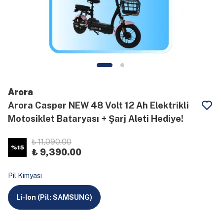
Arora
Arora Casper NEW 48 Volt 12 Ah Elektrikli
Motosiklet Bataryası + Şarj Aleti Hediye!
₺ 11,090.00
%
15
₺ 9,390.00
Pil Kimyası
Li-Ion (Pil: SAMSUNG)