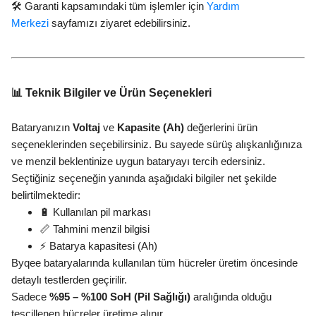
🛠️ Garanti kapsamındaki tüm işlemler için
Yardım
Merkezi
sayfamızı ziyaret edebilirsiniz.
📊 Teknik Bilgiler ve Ürün Seçenekleri
Bataryanızın
Voltaj
ve
Kapasite (Ah)
değerlerini ürün
seçeneklerinden seçebilirsiniz. Bu sayede sürüş alışkanlığınıza
ve menzil beklentinize uygun bataryayı tercih edersiniz.
Seçtiğiniz seçeneğin yanında aşağıdaki bilgiler net şekilde
belirtilmektedir:
🔋 Kullanılan pil markası
📏 Tahmini menzil bilgisi
⚡ Batarya kapasitesi (Ah)
Byqee bataryalarında kullanılan tüm hücreler üretim öncesinde
detaylı testlerden geçirilir.
Sadece
%95 – %100 SoH (Pil Sağlığı)
aralığında olduğu
tescillenen hücreler üretime alınır.