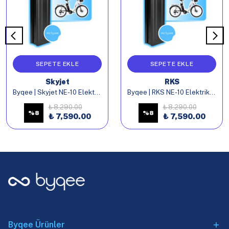
SEPETE EKLE
SEPETE EKLE
Skyjet
RKS
Byqee | Skyjet NE-10 Elektrikli Bisiklet Batarya
Byqee | RKS NE-10 Elektrikli Bisiklet Batarya
₺ 8,290.00
₺ 8,290.00
%
8
%
8
₺ 7,590.00
₺ 7,590.00
Byqee Ürünler