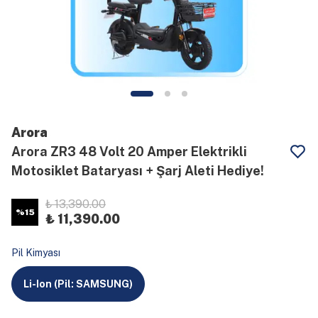
Arora
Arora ZR3 48 Volt 20 Amper Elektrikli
Motosiklet Bataryası + Şarj Aleti Hediye!
₺ 13,390.00
%
15
₺ 11,390.00
Pil Kimyası
Li-Ion (Pil: SAMSUNG)