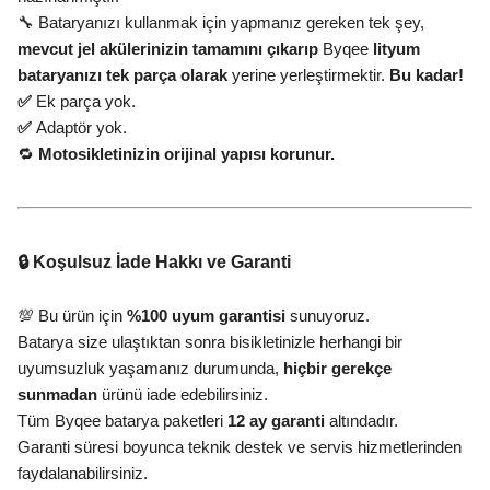
🔧 Bataryanızı kullanmak için yapmanız gereken tek şey,
mevcut jel akülerinizin tamamını çıkarıp
Byqee
lityum
bataryanızı tek parça olarak
yerine yerleştirmektir.
Bu kadar!
✅
Ek parça yok.
✅
Adaptör yok.
🔁
Motosikletinizin orijinal yapısı korunur.
🔒 Koşulsuz İade Hakkı ve Garanti
💯 Bu ürün için
%100 uyum garantisi
sunuyoruz.
Batarya size ulaştıktan sonra bisikletinizle herhangi bir
uyumsuzluk yaşamanız durumunda,
hiçbir gerekçe
sunmadan
ürünü iade edebilirsiniz.
Tüm Byqee batarya paketleri
12 ay garanti
altındadır.
Garanti süresi boyunca teknik destek ve servis hizmetlerinden
faydalanabilirsiniz.