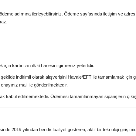
me adımına ilerleyebilirsiniz. Ödeme sayfasında iletişim ve adres bi
maz.
 için kartınızın ilk 6 hanesini girmeniz yeterlidir.
kilde indirimli olarak alışverişini Havale/EFT ile tamamlamak için g
onayınız mail ile gönderilmektedir.
rak kabul edilmemektedir. Ödemesi tamamlanmayan siparişlerin çıkı
de 2019 yılından beridir faaliyet gösteren, aktif bir teknoloji girişim