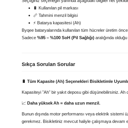
Seçtiğiniz seçeneğin yanında aşağıdaki bilgiler net şekilde
🔋 Kullanılan pil markası
📏 Tahmini menzil bilgisi
⚡ Batarya kapasitesi (Ah)
Byqee bataryalarında kullanılan tüm hücreler üretim öncesi
Sadece
%95 – %100 SoH (Pil Sağlığı)
aralığında olduğu 
Sıkça Sorulan Sorular
🔋 Tüm Kapasite (Ah) Seçenekleri Bisikletimle Uyum
Kapasiteyi "Ah" bir yakıt deposu gibi düşünebilirsiniz. Ah
📈
Daha yüksek Ah = daha uzun menzil.
Bunun dışında motor performansı veya elektrik sistemi üze
gerekmez. Bisikletiniz mevcut haliyle çalışmaya devam e