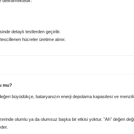
 belirtilmektedir:
nde detaylı testlerden geçirilir.
tescillenen hücreler üretime alınır.
lu mu?
 değeri büyüdükçe, bataryanızın enerji depolama kapasitesi ve menzilin
rinde olumlu ya da olumsuz başka bir etkisi yoktur. "Ah" değeri değiş
der.