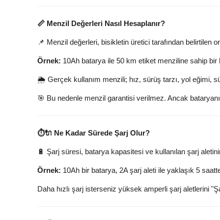
📏 Menzil Değerleri Nasıl Hesaplanır?
📌 Menzil değerleri, bisikletin üretici tarafından belirtilen o
Örnek:
10Ah batarya ile 50 km etiket menziline sahip bir b
🌦️ Gerçek kullanım menzili; hız, sürüş tarzı, yol eğimi, s
🎯 Bu nedenle menzil garantisi verilmez. Ancak bataryanı
⏱️🔌 Ne Kadar Sürede Şarj Olur?
🔋 Şarj süresi, batarya kapasitesi ve kullanılan şarj aletin
Örnek:
10Ah bir batarya, 2A şarj aleti ile yaklaşık 5 saat
Daha hızlı şarj isterseniz yüksek amperli şarj aletlerini "Ş