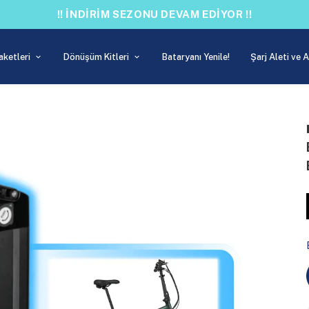
!! İNDİRİM SEZONU DEVAM EDİYOR !!
aketleri
Dönüşüm Kitleri
Bataryanı Yenile!
Şarj Aleti ve 