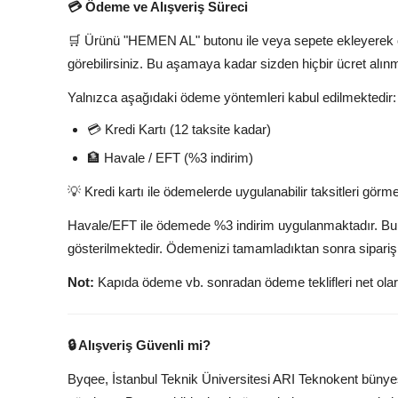
💳 Ödeme ve Alışveriş Süreci
🛒 Ürünü "HEMEN AL" butonu ile veya sepete ekleyerek öde
görebilirsiniz. Bu aşamaya kadar sizden hiçbir ücret alın
Yalnızca aşağıdaki ödeme yöntemleri kabul edilmektedir:
💳 Kredi Kartı (12 taksite kadar)
🏦 Havale / EFT (%3 indirim)
💡 Kredi kartı ile ödemelerde uygulanabilir taksitleri görmek
Havale/EFT ile ödemede %3 indirim uygulanmaktadır. Bu şe
gösterilmektedir. Ödemenizi tamamladıktan sonra sipariş 
Not:
Kapıda ödeme vb. sonradan ödeme teklifleri net ola
🔒 Alışveriş Güvenli mi?
Byqee, İstanbul Teknik Üniversitesi ARI Teknokent bünyesin