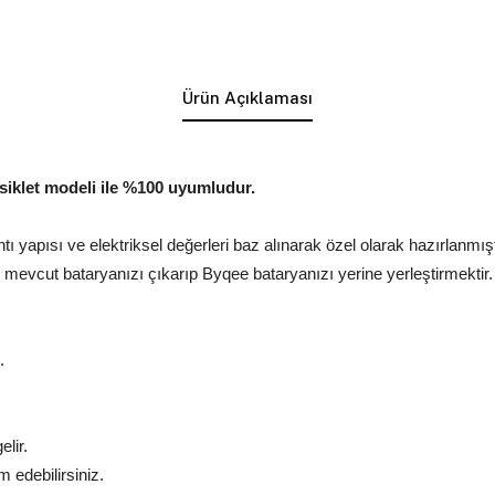
Ürün Açıklaması
bisiklet modeli ile %100 uyumludur.
lantı yapısı ve elektriksel değerleri baz alınarak özel olarak hazırlanmışt
mevcut bataryanızı çıkarıp Byqee bataryanızı yerine yerleştirmektir
.
lir.
edebilirsiniz.