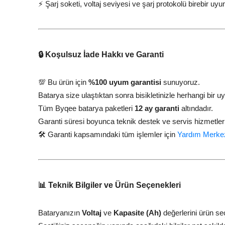
⚡ Şarj soketi, voltaj seviyesi ve şarj protokolü birebir u
🔒 Koşulsuz İade Hakkı ve Garanti
💯 Bu ürün için
%100 uyum garantisi
sunuyoruz.
Batarya size ulaştıktan sonra bisikletinizle herhangi b
Tüm Byqee batarya paketleri
12 ay garanti
altındadır.
Garanti süresi boyunca teknik destek ve servis hizmetleri
🛠️ Garanti kapsamındaki tüm işlemler için
Yardım Merke
📊 Teknik Bilgiler ve Ürün Seçenekleri
Bataryanızın
Voltaj
ve
Kapasite (Ah)
değerlerini ürün se