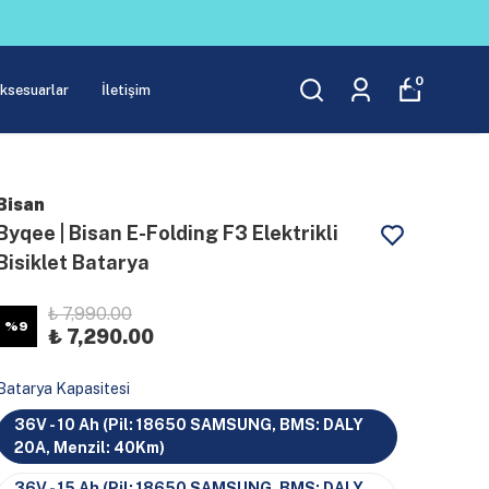
0
Aksesuarlar
İletişim
Bisan
Byqee | Bisan E-Folding F3 Elektrikli
Bisiklet Batarya
₺ 7,990.00
%
9
₺ 7,290.00
Batarya Kapasitesi
36V - 10 Ah (Pil: 18650 SAMSUNG, BMS: DALY
20A, Menzil: 40Km)
36V - 15 Ah (Pil: 18650 SAMSUNG, BMS: DALY