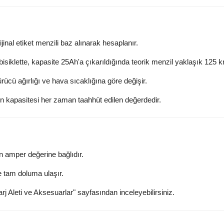
rijinal etiket menzili baz alınarak hesaplanır.
isiklette, kapasite 25Ah'a çıkarıldığında teorik menzil yaklaşık 125 k
ürücü ağırlığı ve hava sıcaklığına göre değişir.
n kapasitesi her zaman taahhüt edilen değerdedir.
in amper değerine bağlıdır.
te tam doluma ulaşır.
arj Aleti ve Aksesuarlar" sayfasından inceleyebilirsiniz.