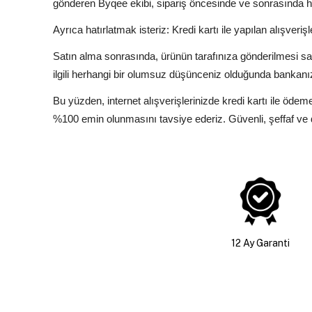
gönderen Byqee ekibi, sipariş öncesinde ve sonrasında h
Ayrıca hatırlatmak isteriz: Kredi kartı ile yapılan alışveriş
Satın alma sonrasında, ürünün tarafınıza gönderilmesi sa
ilgili herhangi bir olumsuz düşünceniz olduğunda bankanız
Bu yüzden, internet alışverişlerinizde kredi kartı ile ö
%100 emin olunmasını tavsiye ederiz. Güvenli, şeffaf ve de
12 Ay Garanti