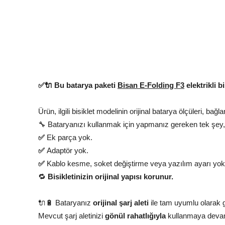
✅🔌 Bu batarya paketi
Bisan E-Folding F3
elektrikli 
Ürün, ilgili bisiklet modelinin orijinal batarya ölçüleri, bağ
🔧 Bataryanızı kullanmak için yapmanız gereken tek şey, 
✅
Ek parça yok.
✅
Adaptör yok.
✅
Kablo kesme, soket değiştirme veya yazılım ayarı yok
🔁
Bisikletinizin orijinal yapısı korunur.
🔌🔋 Bataryanız
orijinal şarj aleti
ile tam uyumlu olarak ge
Mevcut şarj aletinizi
gönül rahatlığıyla
kullanmaya devam 