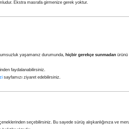
yumludur. Ekstra masrafa girmenize gerek yoktur.
ir uyumsuzluk yaşamanız durumunda,
hiçbir gerekçe sunmadan
ürünü i
nden faydalanabilirsiniz.
zi
sayfamızı ziyaret edebilirsiniz.
çeneklerinden seçebilirsiniz. Bu sayede sürüş alışkanlığınıza ve menzi