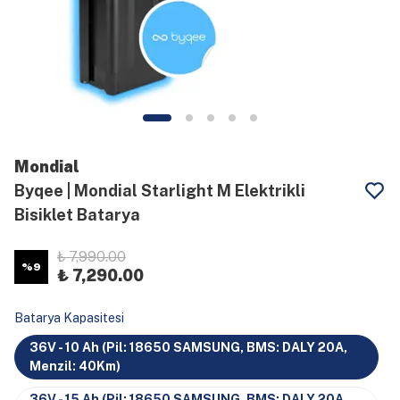
Mondial
Byqee | Mondial Starlight M Elektrikli
Bisiklet Batarya
₺ 7,990.00
%
9
₺ 7,290.00
Batarya Kapasitesi
36V - 10 Ah (Pil: 18650 SAMSUNG, BMS: DALY 20A,
Menzil: 40Km)
36V - 15 Ah (Pil: 18650 SAMSUNG, BMS: DALY 20A,