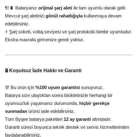
🔌🔋 Bataryanız
orijinal şarj aleti
ile tam uyumlu olarak gelir.
Mevcut şarj aletinizi
gönül rahatlığıyla
kullanmaya devam
edebilirsiniz.
⚡ Şarj soketi, voltaj seviyesi ve şarj protokolü birebir uyumludur.
Ekstra masrafa girmenize gerek yoktur.
🔒 Koşulsuz İade Hakkı ve Garanti
💯 Bu ürün için
%100 uyum garantisi
sunuyoruz.
Batarya size ulaştıktan sonra bisikletinizle herhangi bir
uyumsuzluk yaşamanız durumunda,
hiçbir gerekçe
sunmadan
ürünü iade edebilirsiniz.
Tüm Byqee batarya paketleri
12 ay garanti
altındadır.
Garanti süresi boyunca teknik destek ve servis hizmetlerinden
faydalanabilirsiniz.