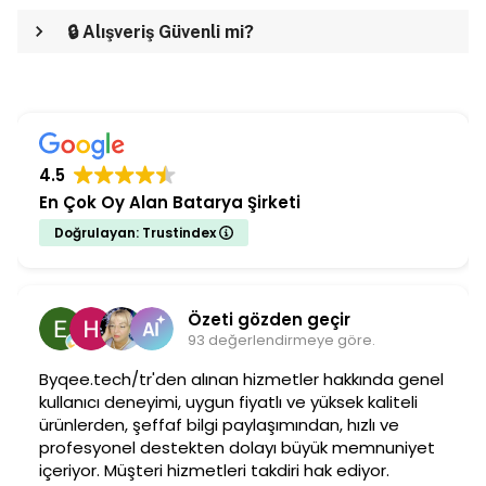
🔒 Alışveriş Güvenli mi?