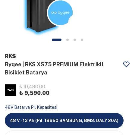
RKS
Byqee | RKS XS75 PREMIUM Elektrikli
Bisiklet Batarya
₺ 10,490.00
%
9
₺ 9,590.00
48V Batarya Pil Kapasitesi
48 V - 13 Ah (Pil: 18650 SAMSUNG, BMS: DALY 20A)