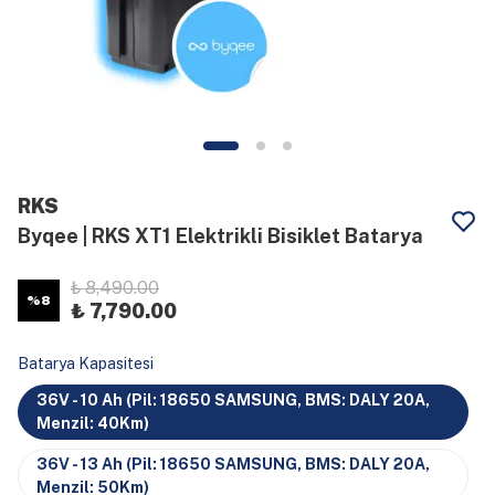
RKS
Byqee | RKS XT1 Elektrikli Bisiklet Batarya
₺ 8,490.00
%
8
₺ 7,790.00
Batarya Kapasitesi
36V - 10 Ah (Pil: 18650 SAMSUNG, BMS: DALY 20A,
Menzil: 40Km)
36V - 13 Ah (Pil: 18650 SAMSUNG, BMS: DALY 20A,
Menzil: 50Km)