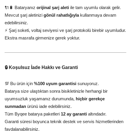
🔌🔋 Bataryanız
orijinal şarj aleti
ile tam uyumlu olarak gelir.
Mevcut şarj aletinizi
gönül rahatlığıyla
kullanmaya devam
edebilirsiniz.
⚡ Şarj soketi, voltaj seviyesi ve şarj protokolü birebir uyumludur.
Ekstra masrafa girmenize gerek yoktur.
🔒 Koşulsuz İade Hakkı ve Garanti
💯 Bu ürün için
%100 uyum garantisi
sunuyoruz.
Batarya size ulaştıktan sonra bisikletinizle herhangi bir
uyumsuzluk yaşamanız durumunda,
hiçbir gerekçe
sunmadan
ürünü iade edebilirsiniz.
Tüm Byqee batarya paketleri
12 ay garanti
altındadır.
Garanti süresi boyunca teknik destek ve servis hizmetlerinden
faydalanabilirsiniz.