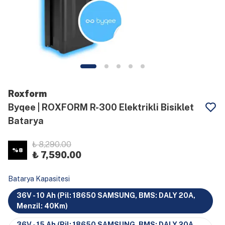
Roxform
Byqee | ROXFORM R-300 Elektrikli Bisiklet
Batarya
₺ 8,290.00
%
8
₺ 7,590.00
Batarya Kapasitesi
36V - 10 Ah (Pil: 18650 SAMSUNG, BMS: DALY 20A,
Menzil: 40Km)
36V - 15 Ah (Pil: 18650 SAMSUNG, BMS: DALY 20A,