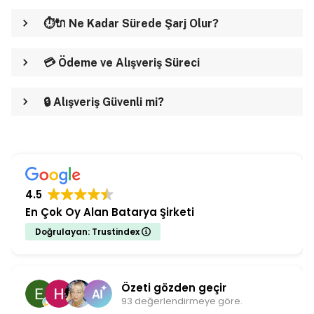
⏱️🔌 Ne Kadar Sürede Şarj Olur?
💳 Ödeme ve Alışveriş Süreci
🔒 Alışveriş Güvenli mi?