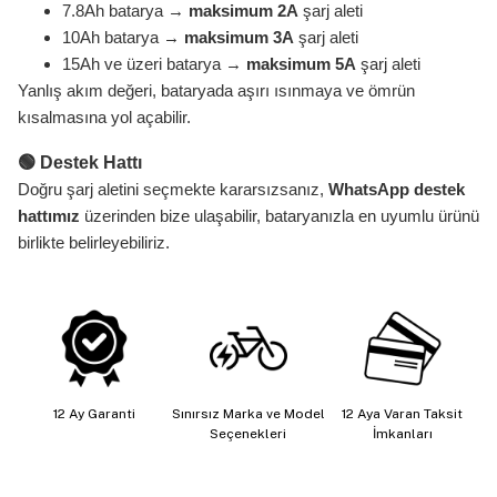
7.8Ah batarya →
maksimum 2A
şarj aleti
10Ah batarya →
maksimum 3A
şarj aleti
15Ah ve üzeri batarya
→
maksimum 5A
şarj aleti
Yanlış akım değeri, bataryada aşırı ısınmaya ve ömrün
kısalmasına yol açabilir.
🟢 Destek Hattı
Doğru şarj aletini seçmekte kararsızsanız,
WhatsApp destek
hattımız
üzerinden bize ulaşabilir, bataryanızla en uyumlu ürünü
birlikte belirleyebiliriz.
12 Ay Garanti
Sınırsız Marka ve Model
12 Aya Varan Taksit
Seçenekleri
İmkanları