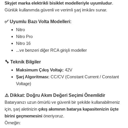
Skyjet marka elektrikli bisiklet modelleriyle uyumludur
.
Günlük kullanımda güvenli ve verimli şarj imkânı sunar.
✅ Uyumlu Bazı Volta Modelleri:
Nitro
Nitro Pro
Nitro 16
...ve benzeri diğer RCA girişli modeller
🔧 Teknik Bilgiler
Maksimum Çıkış Voltajı:
42V
Şarj Algoritması:
CC/CV (Constant Current / Constant
Voltage)
⚠️ Dikkat: Doğru Akım Değeri Seçimi Önemlidir
Bataryanızı uzun ömürlü ve güvenli bir şekilde kullanabilmeniz
için, şarj aletinizin
çıkış akımının batarya kapasitenizin üçte
birini geçmemesini
öneriyoruz.
Örneğin: