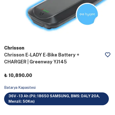
Chrisson
Chrisson E-LADY E-Bike Battery +
CHARGER | Greenway YJ145
₺ 10,890.00
Batarya Kapasitesi
36V - 13 Ah (Pil: 18650 SAMSUNG, BMS: DALY 20A,
Menzil: 50Km)