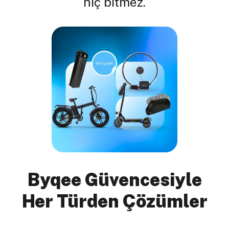
hiç bitmez.
Byqee Güvencesiyle
Her Türden Çözümler