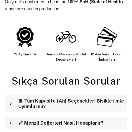
Only cells confirmed to be in the
100% SoH (State of Health)
range are used in production.
12 Ay Garanti
Sınırsız Marka ve Model
12 Aya Varan Taksit
Seçenekleri
İmkanları
Sıkça Sorulan Sorular
🔋 Tüm Kapasite (Ah) Seçenekleri Bisikletimle
Uyumlu mu?
📏 Menzil Değerleri Nasıl Hesaplanır?