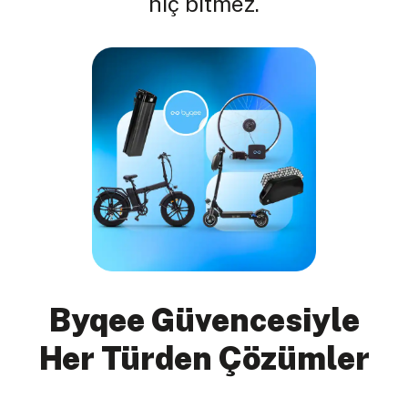
hiç bitmez.
Byqee Güvencesiyle
Her Türden Çözümler