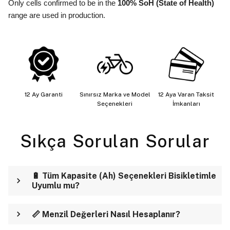
Only cells confirmed to be in the
100% SoH (State of Health)
range are used in production.
12 Ay Garanti
Sınırsız Marka ve Model
12 Aya Varan Taksit
Seçenekleri
İmkanları
Sıkça Sorulan Sorular
🔋 Tüm Kapasite (Ah) Seçenekleri Bisikletimle
Uyumlu mu?
📏 Menzil Değerleri Nasıl Hesaplanır?