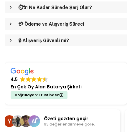
⏱️🔌 Ne Kadar Sürede Şarj Olur?
💳 Ödeme ve Alışveriş Süreci
🔒 Alışveriş Güvenli mi?