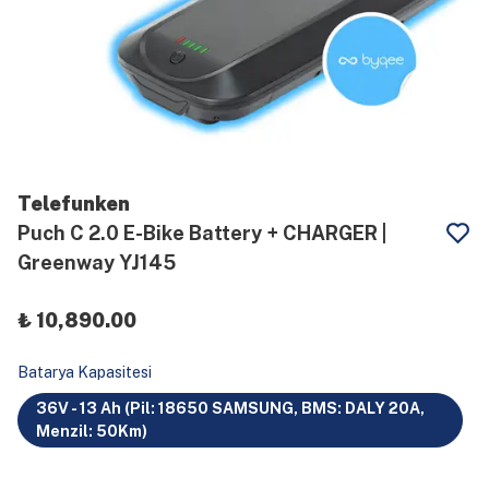
Telefunken
Puch C 2.0 E-Bike Battery + CHARGER |
Greenway YJ145
₺ 10,890.00
Batarya Kapasitesi
36V - 13 Ah (Pil: 18650 SAMSUNG, BMS: DALY 20A,
Menzil: 50Km)