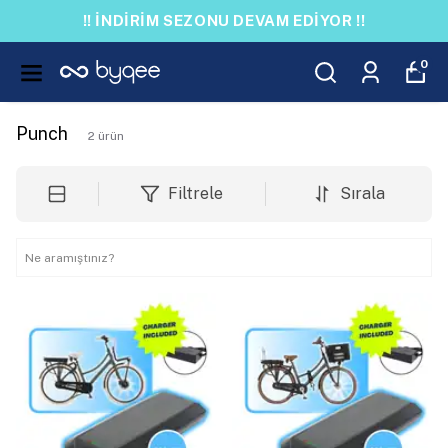
!! İNDİRİM SEZONU DEVAM EDİYOR !!
0
Punch
2
ürün
Filtrele
Sırala