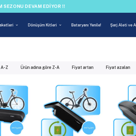
!! İNDİRİM SEZONU DEVAM EDİYOR !!
aketleri
Dönüşüm Kitleri
Bataryanı Yenile!
Şarj Aleti ve 
 A-Z
Ürün adına göre Z-A
Fiyat artan
Fiyat azalan