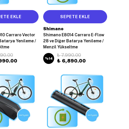
ETE EKLE
SEPETE EKLE
Shimano
10 Carraro Vector
Shimano E8014 Carraro E-Flow
 Batarya Yenileme /
28 ve Diğer Batarya Yenileme /
eltme
Menzil Yükseltme
390.00
₺ 7,990.00
%
14
990.00
₺ 6,890.00