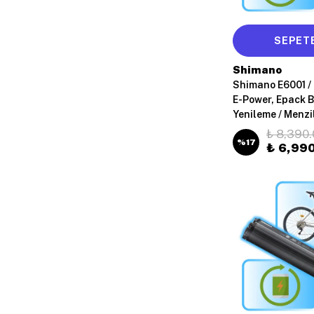
SEPETE
Shimano
Shimano E6001 /
E-Power, Epack 
Yenileme / Menzi
₺ 8,390.
%
17
₺ 6,99