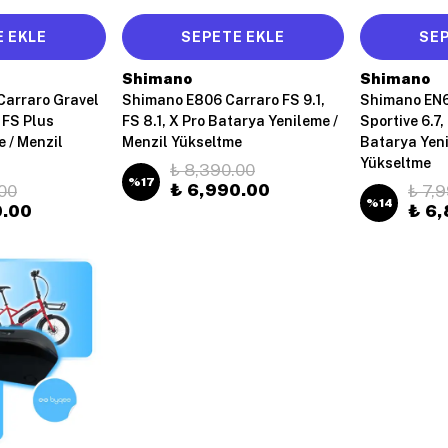
 EKLE
SEPETE EKLE
SEP
Shimano
Shimano
arraro Gravel
Shimano E806 Carraro FS 9.1,
Shimano EN6
 FS Plus
FS 8.1, X Pro Batarya Yenileme /
Sportive 6.7,
 / Menzil
Menzil Yükseltme
Batarya Yeni
Yükseltme
₺ 8,390.00
%
17
₺ 6,990.00
00
₺ 7,
%
14
0.00
₺ 6,