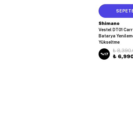
SEPETE
Shimano
Vestel DT01 Carr
Batarya Yenileme
Yükseltme
₺ 8,390.
%
17
₺ 6,99