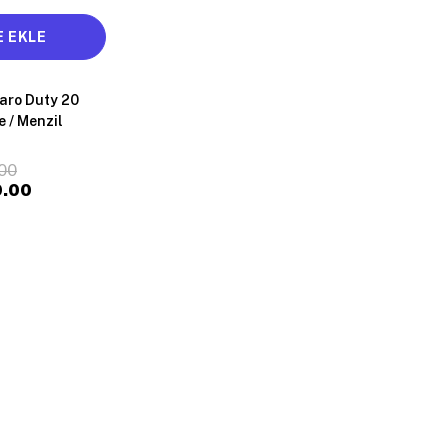
 EKLE
aro Duty 20
 / Menzil
00
0.00