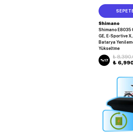
SEPETE
Shimano
Shimano E8035 C
GE, E-Sportive X,
Batarya Yenileme
Yükseltme
₺ 8,390.
%
17
₺ 6,99