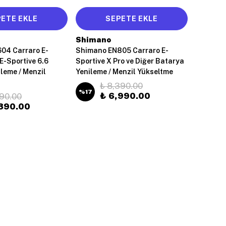
ETE EKLE
SEPETE EKLE
Shimano
04 Carraro E-
Shimano EN805 Carraro E-
 E-Sportive 6.6
Sportive X Pro ve Diğer Batarya
leme / Menzil
Yenileme / Menzil Yükseltme
₺ 8,390.00
%
17
₺ 6,990.00
990.00
890.00