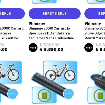
 EKLE
SEPETE EKLE
SEP
Shimano
Shimano
 E6000 Carraro
Shimano E6010 Carraro E-
Shimano E80
Batarya
Sportive ve Diğer Batarya
9.5 ve Diğer
l Yükseltme
Yenileme / Menzil Yükseltme
Menzil Yüks
00
₺ 7,990.00
₺ 8,
%
14
%
17
0.00
₺ 6,890.00
₺ 6,