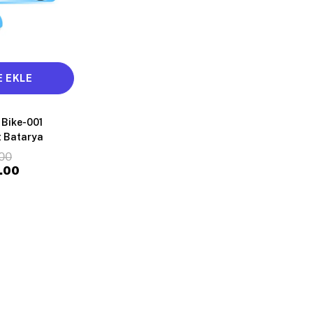
 EKLE
 Bike-001
et Batarya
00
.00