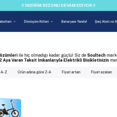
!! İNDİRİM SEZONU DEVAM EDİYOR !!
aketleri
Dönüşüm Kitleri
Bataryanı Yenile!
Şarj Aleti ve 
özümleri
ile hiç olmadığı kadar güçlü! Siz de
Soultech
mar
2 Aya Varan Taksit İmkanlarıyla Elektrikli Bisikletinizin
men
 A-Z
Ürün adına göre Z-A
Fiyat artan
Fiyat azalan