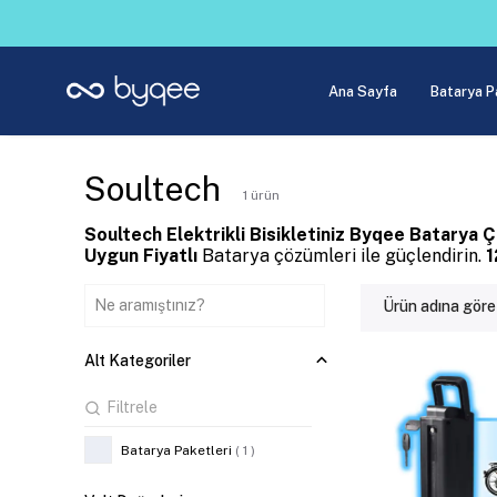
Ana Sayfa
Batarya P
Soultech
1
ürün
Soultech Elektrikli Bisikletiniz
Byqee Batarya Ç
Uygun Fiyatlı
Batarya çözümleri ile güçlendirin.
1
Ürün adına göre
Alt Kategoriler
Batarya Paketleri
(
1
)