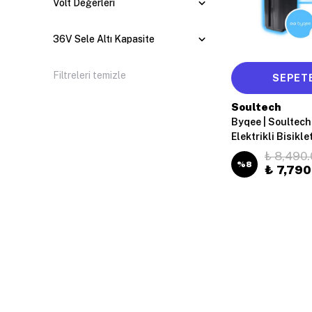
Volt Değerleri
36V Sele Altı Kapasite
Filtreleri temizle
SEPETE
Soultech
Byqee | Soultech
Elektrikli Bisikl
₺ 8,490.
%
8
₺ 7,790