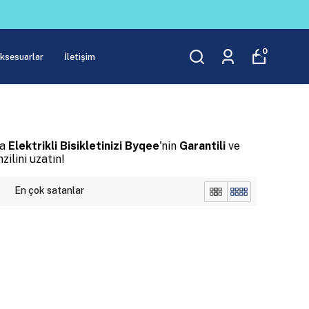
0
Aksesuarlar
İletişim
ka
Elektrikli Bisikletinizi Byqee
'nin
Garantili
ve
zilini uzatın!
En çok satanlar