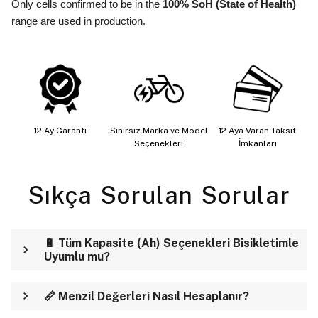
Only cells confirmed to be in the
100% SoH (State of Health)
range are used in production.
12 Ay Garanti
Sınırsız Marka ve Model
12 Aya Varan Taksit
Seçenekleri
İmkanları
Sıkça Sorulan Sorular
🔋 Tüm Kapasite (Ah) Seçenekleri Bisikletimle
Uyumlu mu?
📏 Menzil Değerleri Nasıl Hesaplanır?