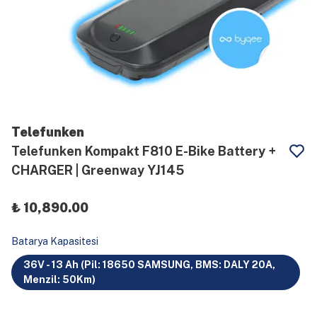
Telefunken
Telefunken Kompakt F810 E-Bike Battery +
CHARGER | Greenway YJ145
₺ 10,890.00
Batarya Kapasitesi
36V - 13 Ah (Pil: 18650 SAMSUNG, BMS: DALY 20A,
Menzil: 50Km)