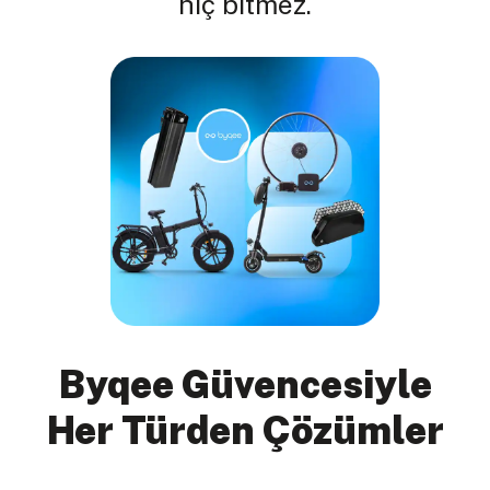
hiç bitmez.
Byqee Güvencesiyle
Her Türden Çözümler