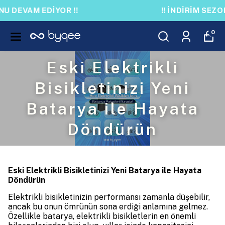
!! İNDİRİM SEZONU DEVAM EDİYOR !!
0
Eski Elektrikli
Bisikletinizi Yeni
Batarya ile Hayata
Döndürün
Eski Elektrikli Bisikletinizi Yeni Batarya ile Hayata
Döndürün
Elektrikli bisikletinizin performansı zamanla düşebilir,
ancak bu onun ömrünün sona erdiği anlamına gelmez.
Özellikle batarya, elektrikli bisikletlerin en önemli