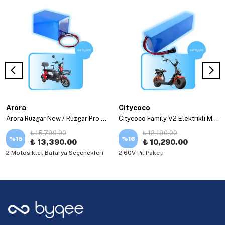
Arora
Citycoco
Arora Rüzgar New / Rüzgar Pro Elektrikli Motosiklet Bataryası + Şarj Aleti Hediye!
Citycoco Family V2 Elektrikli Motosiklet Bataryası
₺ 15,790.00
₺ 12,190.00
%
15
%
16
₺ 13,390.00
₺ 10,290.00
2 Motosiklet Batarya Seçenekleri
2 60V Pil Paketi