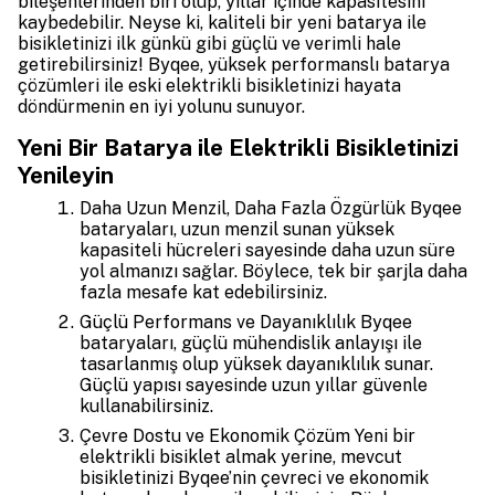
bileşenlerinden biri olup, yıllar içinde kapasitesini
kaybedebilir. Neyse ki, kaliteli bir yeni batarya ile
bisikletinizi ilk günkü gibi güçlü ve verimli hale
getirebilirsiniz! Byqee, yüksek performanslı batarya
çözümleri ile eski elektrikli bisikletinizi hayata
döndürmenin en iyi yolunu sunuyor.
Yeni Bir Batarya ile Elektrikli Bisikletinizi
Yenileyin
Daha Uzun Menzil, Daha Fazla Özgürlük Byqee
bataryaları, uzun menzil sunan yüksek
kapasiteli hücreleri sayesinde daha uzun süre
yol almanızı sağlar. Böylece, tek bir şarjla daha
fazla mesafe kat edebilirsiniz.
Güçlü Performans ve Dayanıklılık Byqee
bataryaları, güçlü mühendislik anlayışı ile
tasarlanmış olup yüksek dayanıklılık sunar.
Güçlü yapısı sayesinde uzun yıllar güvenle
kullanabilirsiniz.
Çevre Dostu ve Ekonomik Çözüm Yeni bir
elektrikli bisiklet almak yerine, mevcut
bisikletinizi Byqee’nin çevreci ve ekonomik