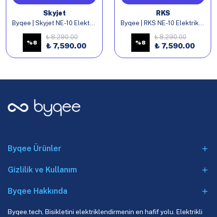
Skyjet
RKS
Byqee | Skyjet NE-10 Elektrikli Bisiklet Batarya
Byqee | RKS NE-10 Elektrikli Bisiklet Batarya
₺ 8,290.00
₺ 8,290.00
%
8
%
8
₺ 7,590.00
₺ 7,590.00
Byqee Ürünler
Gizlilik ve Kullanım
Byqee Hakkında
Byqee.tech, Bisikletini elektriklendirmenin en hafif yolu. Elektrikli