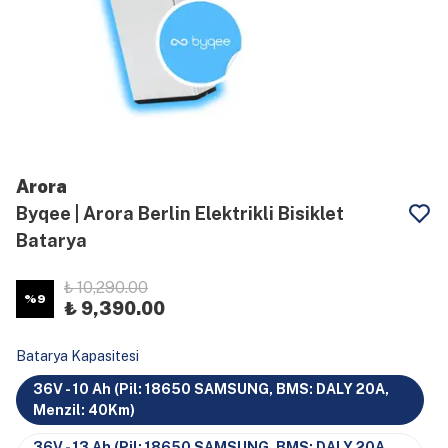
Arora
Byqee | Arora Berlin Elektrikli Bisiklet
Batarya
₺ 10,290.00
%
9
₺ 9,390.00
Batarya Kapasitesi
36V - 10 Ah (Pil: 18650 SAMSUNG, BMS: DALY 20A,
Menzil: 40Km)
36V - 13 Ah (Pil: 18650 SAMSUNG, BMS: DALY 20A,