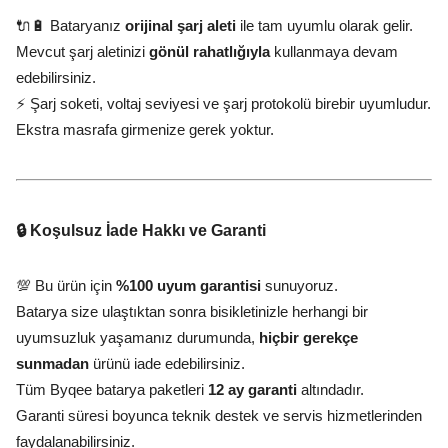
🔌🔋 Bataryanız
orijinal şarj aleti
ile tam uyumlu olarak gelir.
Mevcut şarj aletinizi
gönül rahatlığıyla
kullanmaya devam
edebilirsiniz.
⚡ Şarj soketi, voltaj seviyesi ve şarj protokolü birebir uyumludur.
Ekstra masrafa girmenize gerek yoktur.
🔒 Koşulsuz İade Hakkı ve Garanti
💯 Bu ürün için
%100 uyum garantisi
sunuyoruz.
Batarya size ulaştıktan sonra bisikletinizle herhangi bir
uyumsuzluk yaşamanız durumunda,
hiçbir gerekçe
sunmadan
ürünü iade edebilirsiniz.
Tüm Byqee batarya paketleri
12 ay garanti
altındadır.
Garanti süresi boyunca teknik destek ve servis hizmetlerinden
faydalanabilirsiniz.