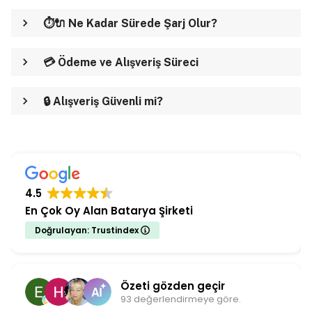
⏱️🔌 Ne Kadar Sürede Şarj Olur?
💳 Ödeme ve Alışveriş Süreci
🔒 Alışveriş Güvenli mi?