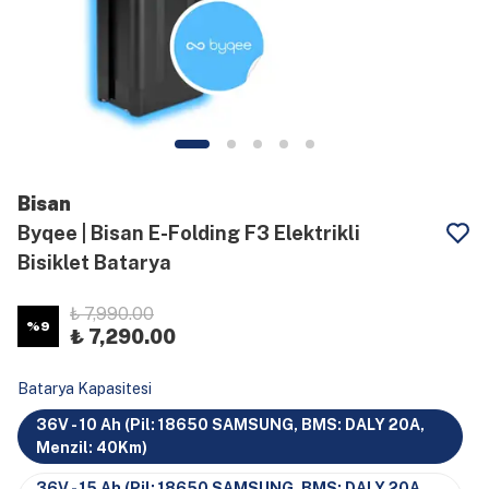
Bisan
Byqee | Bisan E-Folding F3 Elektrikli
Bisiklet Batarya
₺ 7,990.00
%
9
₺ 7,290.00
Batarya Kapasitesi
36V - 10 Ah (Pil: 18650 SAMSUNG, BMS: DALY 20A,
Menzil: 40Km)
36V - 15 Ah (Pil: 18650 SAMSUNG, BMS: DALY 20A,